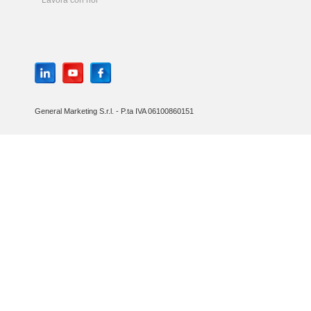
Lavora con noi
General Marketing S.r.l. - P.ta IVA 06100860151