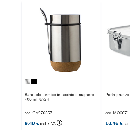
Barattolo termico in acciaio e sughero
Porta pranzo 
400 ml
NASH
GV976557
MO6671
cod.
cod.
🛈
9.40
€
10.46
€
cad. + IVA
cad.