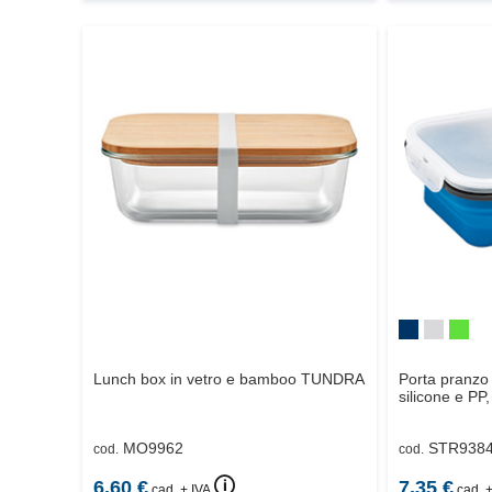
Lunch box in vetro e bamboo
TUNDRA
Porta pranzo 
silicone e PP
MO9962
STR938
cod.
cod.
🛈
6.60
€
7.35
€
cad. + IVA
cad. +