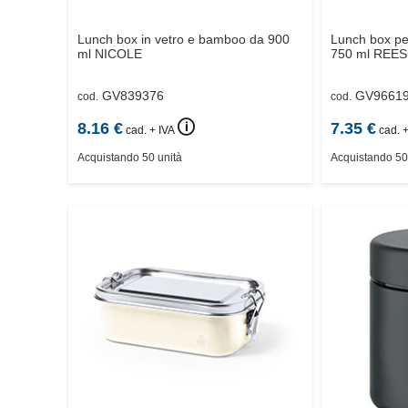
Lunch box in vetro e bamboo da 900
Lunch box per
ml
NICOLE
750 ml
REES
GV839376
GV9661
cod.
cod.
🛈
8.16
€
7.35
€
cad. + IVA
cad. +
Acquistando 50 unità
Acquistando 50