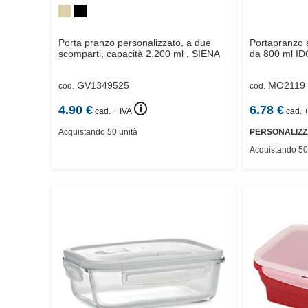
Porta pranzo personalizzato, a due
Portapranzo a 
scomparti, capacità 2.200 ml ,
SIENA
da 800 ml
ID
GV1349525
MO2119
cod.
cod.
🛈
4.90
€
6.78
€
cad. + IVA
cad. +
Acquistando 50 unità
PERSONALIZZ
Acquistando 50