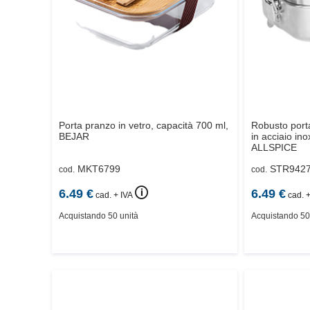
Porta pranzo in vetro, capacità 700 ml,
Robusto port
BEJAR
in acciaio ino
ALLSPICE
MKT6799
STR942
cod.
cod.
🛈
6.49
€
6.49
€
cad. + IVA
cad. +
Acquistando 50 unità
Acquistando 50