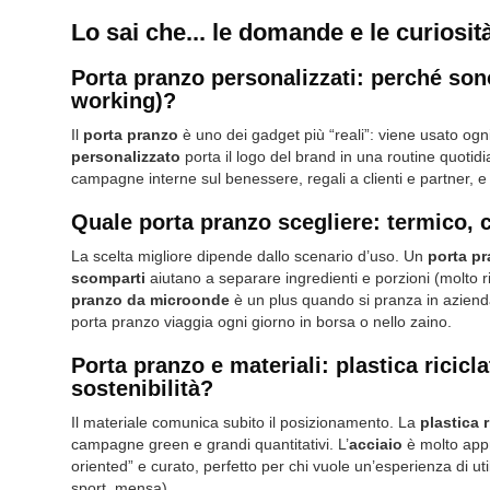
Lo sai che... le domande e le curiosit
Porta pranzo personalizzati: perché sono
working)?
Il
porta pranzo
è uno dei gadget più “reali”: viene usato ogni
personalizzato
porta il logo del brand in una routine quoti
campagne interne sul benessere, regali a clienti e partner, e
Quale porta pranzo scegliere: termico, 
La scelta migliore dipende dallo scenario d’uso. Un
porta pr
scomparti
aiutano a separare ingredienti e porzioni (molto ric
pranzo da microonde
è un plus quando si pranza in aziend
porta pranzo viaggia ogni giorno in borsa o nello zaino.
Porta pranzo e materiali: plastica ricic
sostenibilità?
Il materiale comunica subito il posizionamento. La
plastica r
campagne green e grandi quantitativi. L’
acciaio
è molto appr
oriented” e curato, perfetto per chi vuole un’esperienza di uti
sport, mensa).