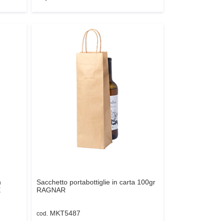
n
Sacchetto portabottiglie in carta 100gr
E
RAGNAR
MKT5487
cod.