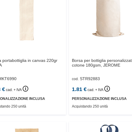
 portabottiglia in canvas 220gr
Borsa per bottiglia personalizzat
A
cotone 180gsm,
JEROME
MKT6990
STR92883
cod.
🛈
🛈
3
€
1.81
€
cad. + IVA
cad. + IVA
ONALIZZAZIONE INCLUSA
PERSONALIZZAZIONE INCLUSA
stando 250 unità
Acquistando 250 unità