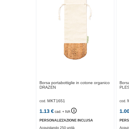
Borsa portabottiglie in cotone organico
Borsa
DRAZEN
PLES
MKT1651
cod.
cod.
🛈
1.13
€
1.0
cad. + IVA
PERSONALIZZAZIONE INCLUSA
PERS
Acquistando 250 unità
Acqui