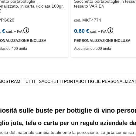
etto portabottiglie
Sacchetto portabottiglie in tess
nalizzato, in carta riciclata 100gr,
tessuto
VARIEN
E
PPG020
MKT4774
cod.
🛈
🛈
1
€
0.60
€
cad. + IVA
cad. + IVA
ONALIZZAZIONE INCLUSA
PERSONALIZZAZIONE INCLUSA
stando 400 unità
Acquistando 500 unità
MOSTRAMI TUTTI I SACCHETTI PORTABOTTIGLIE PERSONALIZZAT
iosità sulle buste per bottiglie di vino perso
io juta, tela o carta per un regalo aziendale da
scelta del materiale cambia totalmente la percezione. La
juta
comunica n