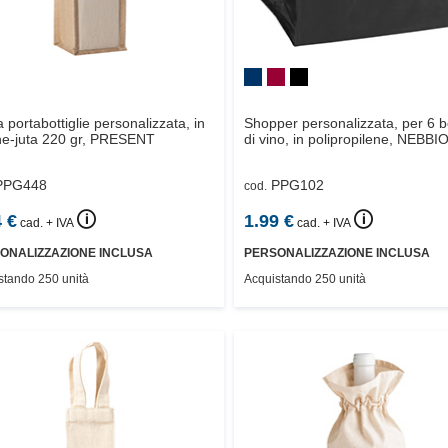
 portabottiglie personalizzata, in
Shopper personalizzata, per 6 bo
e-juta 220 gr,
PRESENT
di vino, in polipropilene,
NEBBI
PPG448
PPG102
cod.
🛈
🛈
4
€
1.99
€
cad. + IVA
cad. + IVA
ONALIZZAZIONE INCLUSA
PERSONALIZZAZIONE INCLUSA
stando 250 unità
Acquistando 250 unità