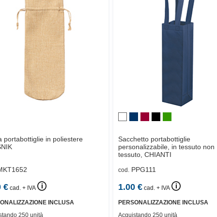
 portabottiglie in poliestere
Sacchetto portabottiglie
NIK
personalizzabile, in tessuto non
tessuto,
CHIANTI
MKT1652
PPG111
cod.
🛈
🛈
0
€
1.00
€
cad. + IVA
cad. + IVA
ONALIZZAZIONE INCLUSA
PERSONALIZZAZIONE INCLUSA
stando 250 unità
Acquistando 250 unità