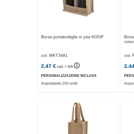
Borsa portabottiglie in juta
KOOP
Borsa
coton
MKT3481
cod.
cod.
🛈
2.47
€
2.4
cad. + IVA
PERSONALIZZAZIONE INCLUSA
PERS
Acquistando 250 unità
Acqui