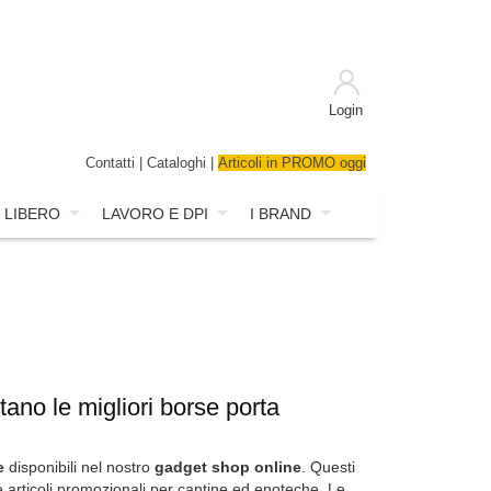
Login
Contatti
|
Cataloghi
|
Articoli in PROMO oggi
 LIBERO
LAVORO E DPI
I BRAND
tano le migliori borse porta
e
disponibili nel nostro
gadget shop online
. Questi
e articoli promozionali per cantine ed enoteche. Le