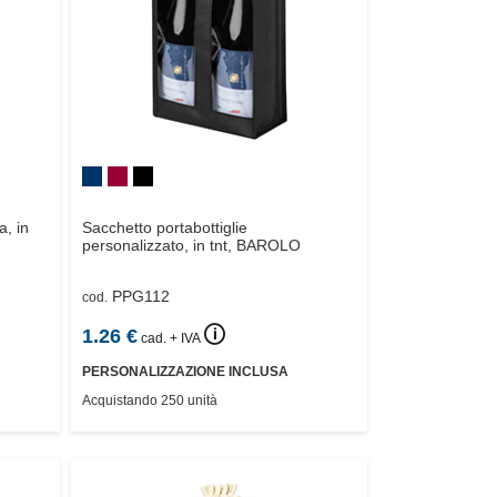
a, in
Sacchetto portabottiglie
personalizzato, in tnt,
BAROLO
PPG112
cod.
🛈
1.26
€
cad. + IVA
PERSONALIZZAZIONE INCLUSA
Acquistando 250 unità