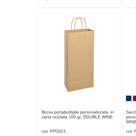
Borsa portabottiglie personalizzata, in
Sacch
carta ricictata 100 gr,
DOUBLE WINE
perso
WIN
PPG021
cod.
cod.