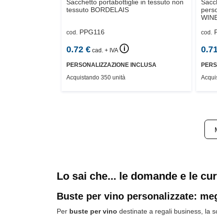
Sacchetto portabottiglie in tessuto non
Sacch
tessuto
BORDELAIS
perso
WIN
PPG116
cod.
cod.
🛈
0.72
€
0.7
cad. + IVA
PERSONALIZZAZIONE INCLUSA
PERS
Acquistando 350 unità
Acqui
Lo sai che... le domande e le cur
Buste per vino personalizzate: megl
Per
buste per vino
destinate a regali business, la 