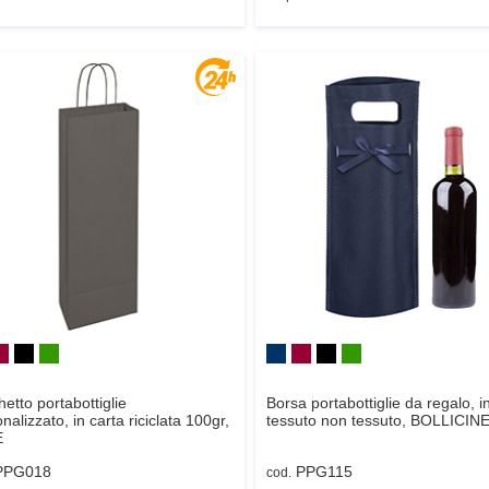
etto portabottiglie
Borsa portabottiglie da regalo, i
nalizzato, in carta riciclata 100gr,
tessuto non tessuto,
BOLLICIN
E
PPG018
PPG115
cod.