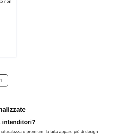
uto non
I
nalizzate
 intenditori?
aturalezza e premium, la
tela
appare più di design