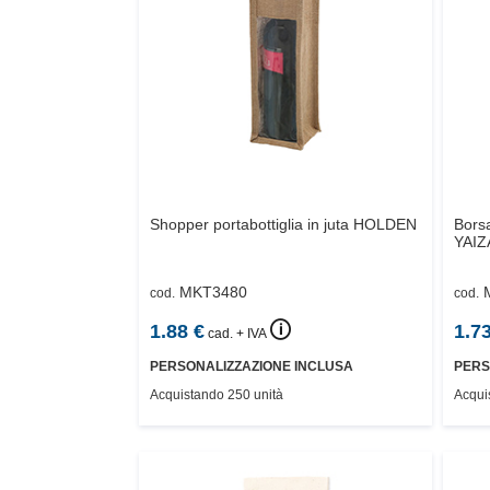
Shopper portabottiglia in juta
HOLDEN
Borsa
YAIZ
MKT3480
cod.
cod.
🛈
1.88
€
1.7
cad. + IVA
PERSONALIZZAZIONE INCLUSA
PERS
Acquistando 250 unità
Acqui