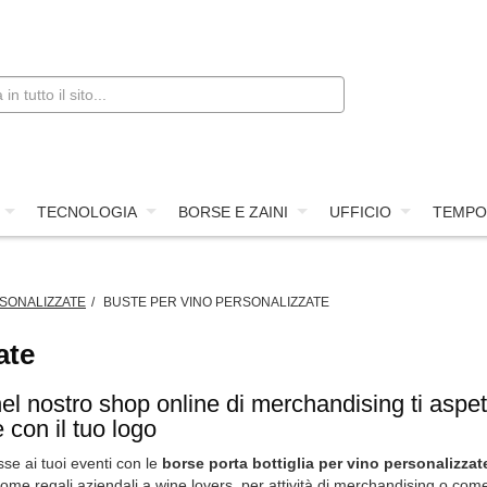
TECNOLOGIA
BORSE E ZAINI
UFFICIO
TEMPO
SONALIZZATE
BUSTE PER VINO PERSONALIZZATE
ate
nel nostro shop online di merchandising ti aspet
 con il tuo logo
asse ai tuoi eventi con le
borse porta bottiglia per vino personalizzat
 come regali aziendali a wine lovers, per attività di merchandising o com