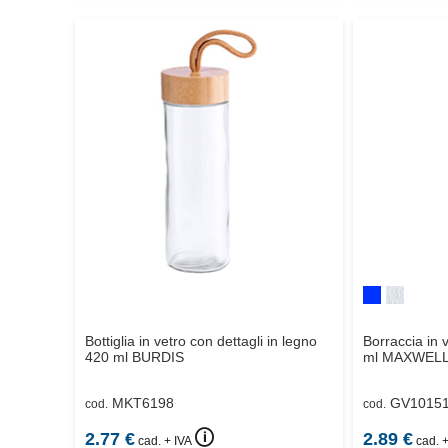
Bottiglia in vetro con dettagli in legno
Borraccia in 
420 ml
BURDIS
ml
MAXWEL
MKT6198
GV1015
cod.
cod.
🛈
2.77
€
2.89
€
cad. + IVA
cad. +