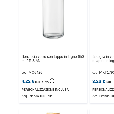
Borraccia vetro con tappo in legno 650
Bottiglia in v
ml
FRISIAN
e tappo in le
MO6426
MKT179
cod.
cod.
🛈
4.22
€
3.23
€
cad. + IVA
cad. +
PERSONALIZZAZIONE INCLUSA
PERSONALIZZ
Acquistando 100 unità
Acquistando 10