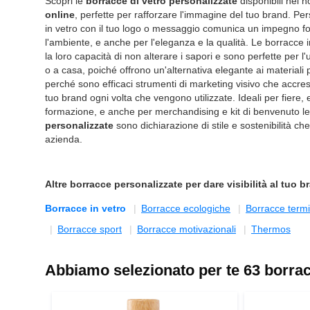
Scopri le
borracce di vetro personalizzate
disponibili nel 
online
, perfette per rafforzare l'immagine del tuo brand. Pe
in vetro con il tuo logo o messaggio comunica un impegno fo
l'ambiente, e anche per l'eleganza e la qualità. Le borracce 
la loro capacità di non alterare i sapori e sono perfette per l'u
o a casa, poiché offrono un'alternativa elegante ai materiali pl
perché sono efficaci strumenti di marketing visivo che accre
tuo brand ogni volta che vengono utilizzate. Ideali per fiere, 
formazione, e anche per merchandising e kit di benvenuto l
personalizzate
sono dichiarazione di stile e sostenibilità ch
azienda.
Altre
borracce personalizzate
per dare visibilità al tuo 
Borracce in vetro
Borracce ecologiche
Borracce term
Borracce sport
Borracce motivazionali
Thermos
Abbiamo selezionato per te 63 borracc