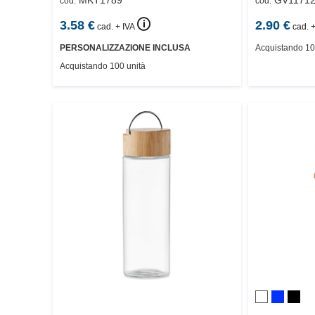
MKT1789
GV11712
cod.
cod.
🛈
3.58
€
2.90
€
cad. + IVA
cad. +
PERSONALIZZAZIONE INCLUSA
Acquistando 10
Acquistando 100 unità