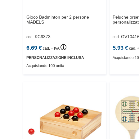
Gioco Badminton per 2 persone
Peluche orset
MADELS
personalizzat
KC6373
GV1041
cod.
cod.
🛈
6.69
€
5.93
€
cad. + IVA
cad. +
PERSONALIZZAZIONE INCLUSA
Acquistando 10
Acquistando 100 unità