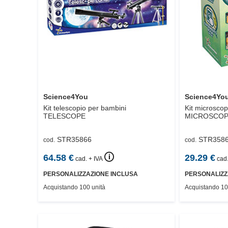
Science4You
Science4Yo
Kit telescopio per bambini
Kit microscop
TELESCOPE
MICROSCOP
STR35866
STR358
cod.
cod.
🛈
64.58
€
29.29
€
cad. + IVA
cad.
PERSONALIZZAZIONE INCLUSA
PERSONALIZZ
Acquistando 100 unità
Acquistando 10