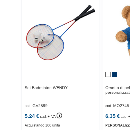
Set Badminton
WENDY
Orsetto di pel
personalizzab
GV2599
MO2745
cod.
cod.
🛈
5.24
€
6.35
€
cad. + IVA
cad. +
Acquistando 100 unità
PERSONALIZZ