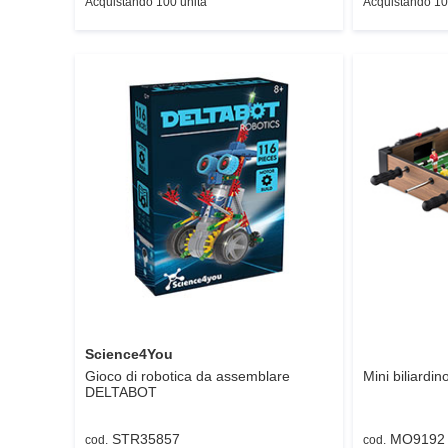
Acquistando 100 unità
Acquistando 10
Science4You
Gioco di robotica da assemblare
Mini biliardin
DELTABOT
STR35857
MO9192
cod.
cod.