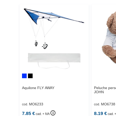
Aquilone
FLY AWAY
Peluche perso
JOHN
MO6233
MO6738
cod.
cod.
🛈
7.85
€
8.19
€
cad. + IVA
cad. +