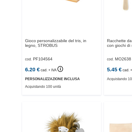
Gioco personalizzabile del tris, in
Racchette da 
legno,
STROBUS
con giochi di 
PF104564
MO2638
cod.
cod.
🛈
6.20
€
5.45
€
cad. + IVA
cad. +
PERSONALIZZAZIONE INCLUSA
Acquistando 10
Acquistando 100 unità