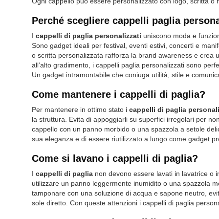
Ogni cappello può essere personalizzato con logo, scritta o 
Perché scegliere cappelli paglia person
I
cappelli di paglia personalizzati
uniscono moda e funzional
Sono gadget ideali per festival, eventi estivi, concerti e ma
o scritta personalizzata rafforza la brand awareness e crea un
all’alto gradimento, i cappelli paglia personalizzati sono perfe
Un gadget intramontabile che coniuga utilità, stile e comuni
Come mantenere i cappelli di paglia?
Per mantenere in ottimo stato i
cappelli di paglia personali
la struttura. Evita di appoggiarli su superfici irregolari per 
cappello con un panno morbido o una spazzola a setole delic
sua eleganza e di essere riutilizzato a lungo come gadget p
Come si lavano i cappelli di paglia?
I
cappelli di paglia
non devono essere lavati in lavatrice o i
utilizzare un panno leggermente inumidito o una spazzola mo
tamponare con una soluzione di acqua e sapone neutro, evitand
sole diretto. Con queste attenzioni i cappelli di paglia person