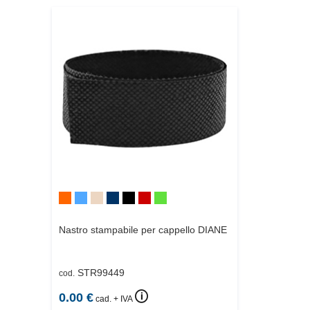
Nastro stampabile per cappello
DIANE
STR99449
cod.
🛈
0.00
€
cad. + IVA