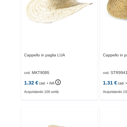
Cappello in paglia
LUA
Cappello in p
MKT8085
STR994
cod.
cod.
🛈
1.32
€
1.31
€
cad. + IVA
cad. +
Acquistando 100 unità
Acquistando 10