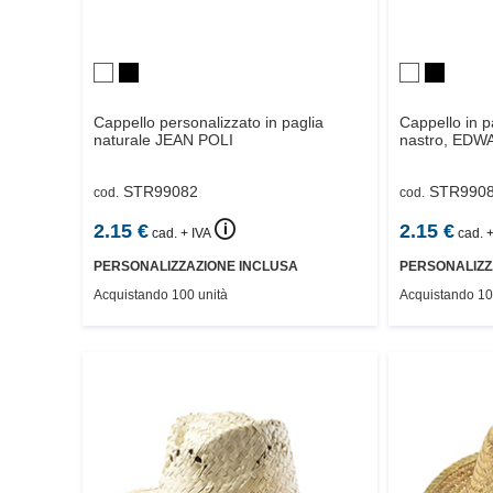
Cappello personalizzato in paglia
Cappello in p
naturale
JEAN POLI
nastro,
EDWA
STR99082
STR990
cod.
cod.
🛈
2.15
€
2.15
€
cad. + IVA
cad. +
PERSONALIZZAZIONE INCLUSA
PERSONALIZZ
Acquistando 100 unità
Acquistando 10