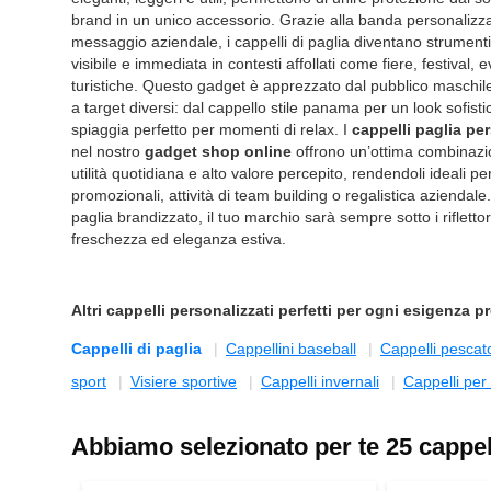
brand in un unico accessorio. Grazie alla banda personalizzab
messaggio aziendale, i cappelli di paglia diventano strument
visibile e immediata in contesti affollati come fiere, festival, e
turistiche. Questo gadget è apprezzato dal pubblico maschile
a target diversi: dal cappello stile panama per un look sofisti
spiaggia perfetto per momenti di relax. I
cappelli paglia per
nel nostro
gadget shop online
offrono un’ottima combinazi
utilità quotidiana e alto valore percepito, rendendoli ideali 
promozionali, attività di team building o regalistica aziendal
paglia brandizzato, il tuo marchio sarà sempre sotto i rifletto
freschezza ed eleganza estiva.
Altri
cappelli personalizzati
perfetti per ogni esigenza p
Cappelli di paglia
Cappellini baseball
Cappelli pescat
sport
Visiere sportive
Cappelli invernali
Cappelli per
Abbiamo selezionato per te 25 cappelli 