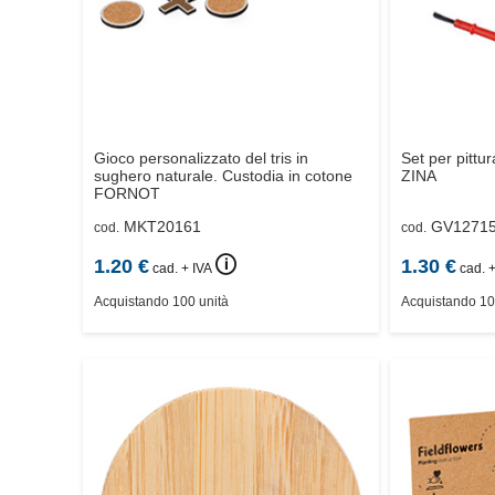
Gioco personalizzato del tris in
Set per pittur
sughero naturale. Custodia in cotone
ZINA
FORNOT
MKT20161
GV1271
cod.
cod.
🛈
1.20
€
1.30
€
cad. + IVA
cad. +
Acquistando 100 unità
Acquistando 10