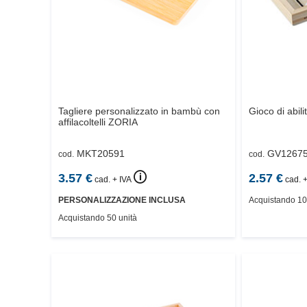
Tagliere personalizzato in bambù con
Gioco di abili
affilacoltelli
ZORIA
MKT20591
GV1267
cod.
cod.
🛈
3.57
€
2.57
€
cad. + IVA
cad. +
PERSONALIZZAZIONE INCLUSA
Acquistando 10
Acquistando 50 unità