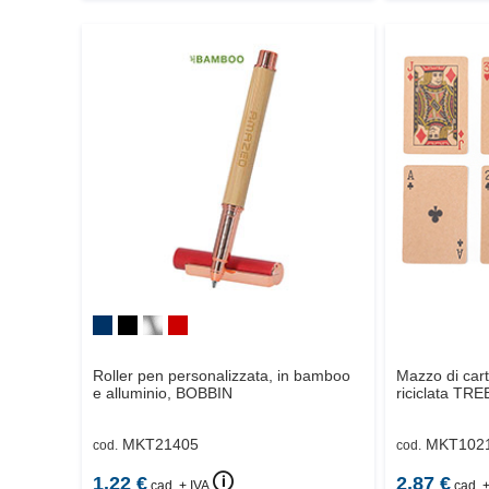
Roller pen personalizzata, in bamboo
Mazzo di cart
e alluminio,
BOBBIN
riciclata
TRE
MKT21405
MKT102
cod.
cod.
🛈
1.22
€
2.87
€
cad. + IVA
cad. +