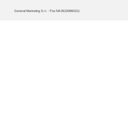
General Marketing S.r.l. - P.ta IVA 06100860151