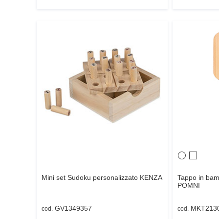
Mini set Sudoku personalizzato
KENZA
Tappo in bamb
POMNI
GV1349357
MKT213
cod.
cod.