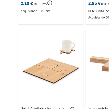
🛈
2.10
€
2.85
€
cad. + IVA
cad. +
Acquistando 100 unità
PERSONALIZZ
Acquistando 50
Set di 4 sottobicchieri puzzle
LEPY
Sottopentola