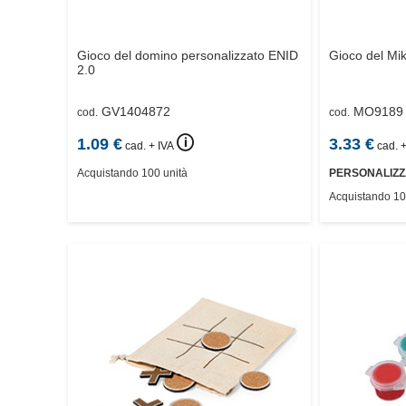
Gioco del domino personalizzato
ENID
Gioco del Mi
2.0
GV1404872
MO9189
cod.
cod.
🛈
1.09
€
3.33
€
cad. + IVA
cad. +
Acquistando 100 unità
PERSONALIZZ
Acquistando 10