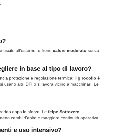
o?
 uscite all’esterno: offrono
calore moderato
senza
gliere in base al tipo di lavoro?
ncia protezione e regolazione termica; il
girocollo
è
i usano altri DPI o si lavora vicino a macchinari. Le
 freddo dopo lo sforzo. Le
felpe Sottozero
t, meno cambi d'abito e maggiore continuità operativa.
uenti e uso intensivo?