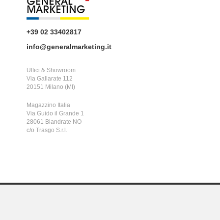
+39 02 33402817
info@generalmarketing.it
Uffici & Showroom
Via Gallarate 112
20151 Milano (MI)
Magazzino Italia
Via Guido il Grande 1
28061 Biandrate NO
c/o Trasgo S.r.l.