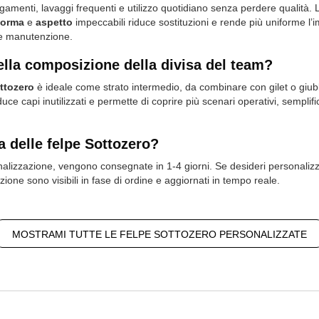
gamenti, lavaggi frequenti e utilizzo quotidiano senza perdere qualità.
forma
e
aspetto
impeccabili riduce sostituzioni e rende più uniforme 
a e manutenzione.
ella composizione della divisa del team?
ttozero
è ideale come strato intermedio, da combinare con gilet o gi
ce capi inutilizzati e permette di coprire più scenari operativi, semplif
 delle felpe Sottozero?
lizzazione, vengono consegnate in 1-4 giorni. Se desideri personalizzar
ione sono visibili in fase di ordine e aggiornati in tempo reale.
MOSTRAMI TUTTE LE FELPE SOTTOZERO PERSONALIZZATE