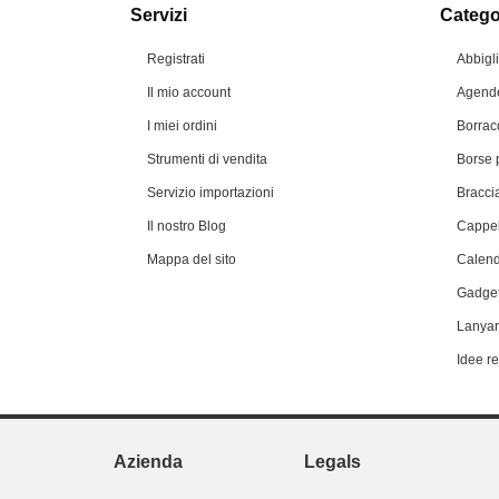
Servizi
Categor
Registrati
Abbigl
Il mio account
Agende
I miei ordini
Borrac
Strumenti di vendita
Borse 
Servizio importazioni
Braccia
Il nostro Blog
Cappel
Mappa del sito
Calend
Gadget
Lanyar
Idee r
Azienda
Legals