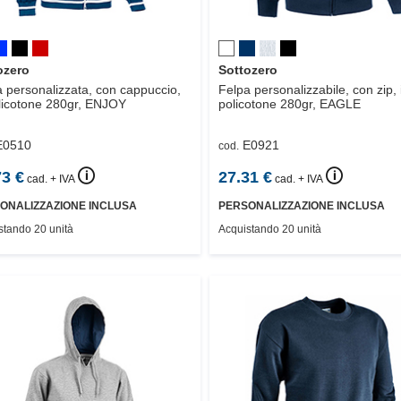
ozero
Sottozero
 personalizzata, con cappuccio,
Felpa personalizzabile, con zip, 
licotone 280gr,
ENJOY
policotone 280gr,
EAGLE
E0510
E0921
cod.
🛈
🛈
73
€
27.31
€
cad. + IVA
cad. + IVA
ONALIZZAZIONE INCLUSA
PERSONALIZZAZIONE INCLUSA
stando 20 unità
Acquistando 20 unità