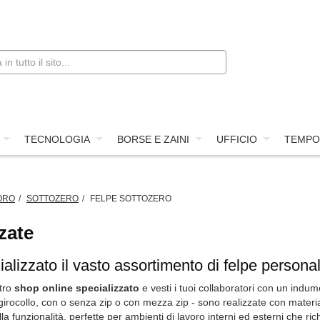
TECNOLOGIA
BORSE E ZAINI
UFFICIO
TEMPO
ORO
SOTTOZERO
FELPE SOTTOZERO
zate
alizzato il vasto assortimento di felpe personali
tro
shop online specializzato
e vesti i tuoi collaboratori con un indum
irocollo, con o senza zip o con mezza zip - sono realizzate con materiali
alla funzionalità, perfette per ambienti di lavoro interni ed esterni che 