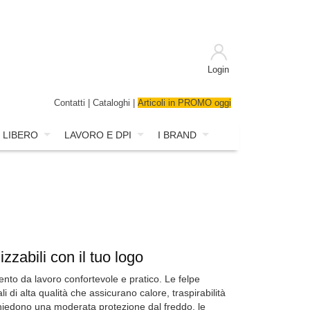
Login
Contatti
|
Cataloghi
|
Articoli in PROMO oggi
 LIBERO
LAVORO E DPI
I BRAND
zzabili con il tuo logo
ento da lavoro confortevole e pratico. Le felpe
 di alta qualità che assicurano calore, traspirabilità
richiedono una moderata protezione dal freddo, le