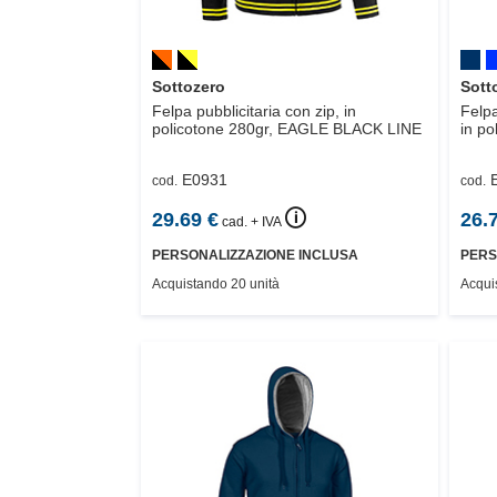
Sottozero
Sott
Felpa pubblicitaria con zip, in
Felpa
policotone 280gr,
EAGLE BLACK LINE
in po
E0931
cod.
cod.
🛈
29.69
€
26.
cad. + IVA
PERSONALIZZAZIONE INCLUSA
PERS
Acquistando 20 unità
Acqui