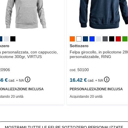
ozero
Sottozero
 personalizzata, con cappuccio,
Felpa girocollo, in policotone 28
licotone 300gr,
VIRTUS
personalizzabile,
RING
E0906
50100
cod.
🛈
🛈
56
€
16.42
€
cad. + IVA
cad. + IVA
ONALIZZAZIONE INCLUSA
PERSONALIZZAZIONE INCLUSA
stando 20 unità
Acquistando 20 unità
MOSTRAMI TUTTE LE FELPE SOTTOZERO PERSONALIZZATE