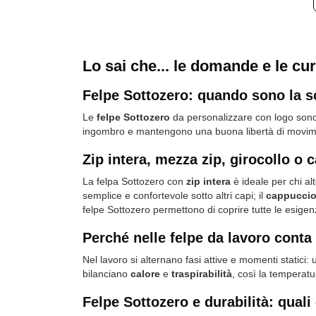
Lo sai che... le domande e le cur
Felpe Sottozero: quando sono la sc
Le
felpe Sottozero
da personalizzare con logo sono p
ingombro e mantengono una buona libertà di moviment
Zip intera, mezza zip, girocollo o 
La felpa Sottozero con
zip intera
è ideale per chi al
semplice e confortevole sotto altri capi; il
cappucci
felpe Sottozero permettono di coprire tutte le esigen
Perché nelle felpe da lavoro conta 
Nel lavoro si alternano fasi attive e momenti statici
bilanciano
calore
e
traspirabilità
, così la temperatu
Felpe Sottozero e durabilità: quali