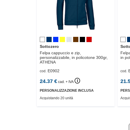
Sottozero
Sott
Felpa cappuccio e zip,
Felpa
personalizzabile, in policotone 300gr,
in po
ATHENA
E0902
cod.
cod.
🛈
24.37
€
21.
cad. + IVA
PERSONALIZZAZIONE INCLUSA
PERS
Acquistando 20 unità
Acqui