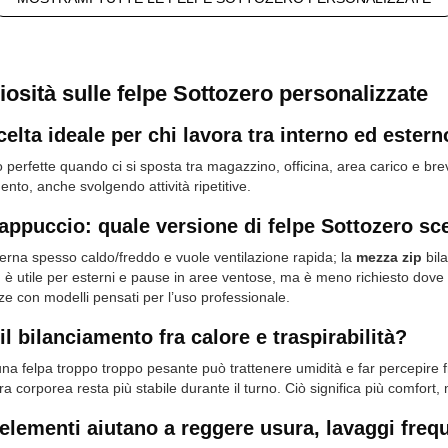
iosità sulle felpe Sottozero personalizzate
elta ideale per chi lavora tra interno ed estern
erfette quando ci si sposta tra magazzino, officina, area carico e brevi
o, anche svolgendo attività ripetitive.
cappuccio: quale versione di felpe Sottozero sce
terna spesso caldo/freddo e vuole ventilazione rapida; la
mezza zip
bila
o
è utile per esterni e pause in aree ventose, ma è meno richiesto dove s
ze con modelli pensati per l’uso professionale.
il bilanciamento fra calore e traspirabilità?
: una felpa troppo troppo pesante può trattenere umidità e far percepire
ra corporea resta più stabile durante il turno. Ciò significa più comfor
 elementi aiutano a reggere usura, lavaggi freq