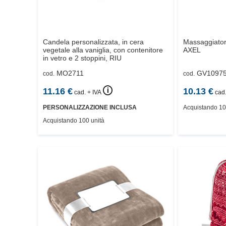
Candela personalizzata, in cera
Massaggiatore
vegetale alla vaniglia, con contenitore
AXEL
in vetro e 2 stoppini,
RIU
MO2711
GV1097
cod.
cod.
🛈
11.16
€
10.13
€
cad. + IVA
cad.
PERSONALIZZAZIONE INCLUSA
Acquistando 10
Acquistando 100 unità