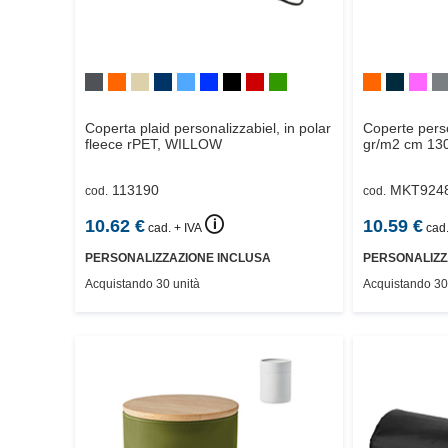
Coperta plaid personalizzabiel, in polar
Coperte perso
fleece rPET,
WILLOW
gr/m2 cm 13
113190
MKT924
cod.
cod.
🛈
10.62
€
10.59
€
cad. + IVA
cad.
PERSONALIZZAZIONE INCLUSA
PERSONALIZZ
Acquistando 30 unità
Acquistando 30