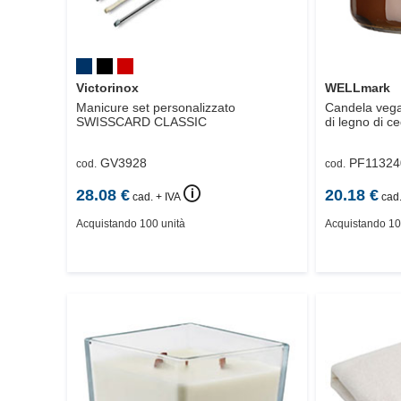
Victorinox
WELLmark
Manicure set personalizzato
Candela vega
SWISSCARD CLASSIC
di legno di ce
GV3928
PF11324
cod.
cod.
🛈
28.08
€
20.18
€
cad. + IVA
cad.
Acquistando 100 unità
Acquistando 10