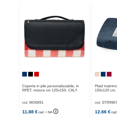
Coperta in pile personalizzabile, in
Plaid matrimo
RPET, misura cm 120x150,
CALY
150x120 cm,
MO6891
STR990
cod.
cod.
🛈
11.88
€
12.66
€
cad. + IVA
cad.