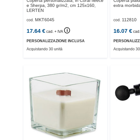
Coperta personalizzata, in Coral fleece
Coperta plaid
e Sherpa, 380 gr/m2, cm 125x160,
extra morbida
LERTEN
MKT6045
112810
cod.
cod.
🛈
17.64
€
16.07
€
cad. + IVA
cad.
PERSONALIZZAZIONE INCLUSA
PERSONALIZZ
Acquistando 30 unità
Acquistando 30