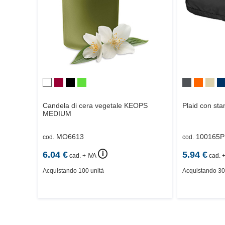
Candela di cera vegetale
KEOPS
Plaid con sta
MEDIUM
MO6613
100165P
cod.
cod.
🛈
6.04
€
5.94
€
cad. + IVA
cad. +
Acquistando 100 unità
Acquistando 30