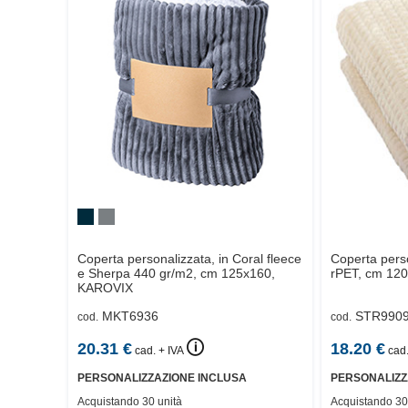
Coperta personalizzata, in Coral fleece
Coperta perso
e Sherpa 440 gr/m2, cm 125x160,
rPET, cm 120
KAROVIX
MKT6936
STR990
cod.
cod.
🛈
20.31
€
18.20
€
cad. + IVA
cad.
PERSONALIZZAZIONE INCLUSA
PERSONALIZZ
Acquistando 30 unità
Acquistando 30