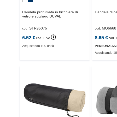
Candela profumata in bicchiere di
Candela di c
vetro e sughero
DUVAL
STR95075
MO6668
cod.
cod.
🛈
6.52
€
8.65
€
cad. + IVA
cad. +
Acquistando 100 unità
PERSONALIZZ
Acquistando 10