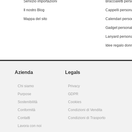
Servizio importazioni
Braccialetti pers
Il nostro Blog
Cappelli persona
Mappa del sito
Calendari person
Gadget personal
Lanyard persona
Idee regalo don
Azienda
Legals
Chi siamo
Privacy
Purpose
GDPR
Sostenibilità
Cookies
Conformità
Condizioni di Vendita
Contatti
Condizioni di Trasporto
Lavora con noi