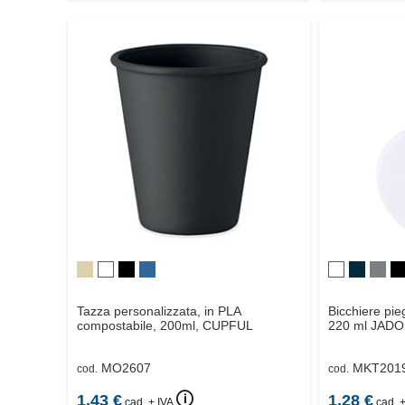
Tazza personalizzata, in PLA
Bicchiere pie
compostabile, 200ml,
CUPFUL
220 ml
JADO
MO2607
MKT201
cod.
cod.
🛈
1.43
€
1.28
€
cad. + IVA
cad. +