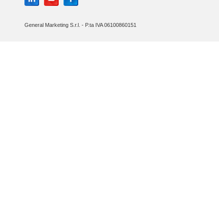
General Marketing S.r.l. - P.ta IVA 06100860151