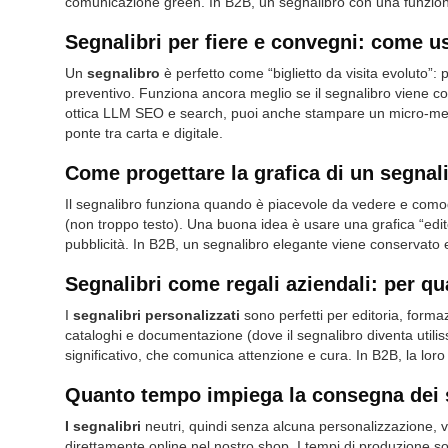
comunicazione green. In B2B, un segnalibro con una funzione
Segnalibri per fiere e convegni: come us
Un
segnalibro
è perfetto come “biglietto da visita evoluto”: 
preventivo. Funziona ancora meglio se il segnalibro viene co
ottica LLM SEO e search, puoi anche stampare un micro-mes
ponte tra carta e digitale.
Come progettare la grafica di un segnal
Il segnalibro funziona quando è piacevole da vedere e com
(non troppo testo). Una buona idea è usare una grafica “edito
pubblicità. In B2B, un segnalibro elegante viene conservato e 
Segnalibri come regali aziendali: per qu
I
segnalibri personalizzati
sono perfetti per editoria, forma
cataloghi e documentazione (dove il segnalibro diventa util
significativo, che comunica attenzione e cura. In B2B, la lo
Quanto tempo impiega la consegna dei 
I segnalibri
neutri, quindi senza alcuna personalizzazione, ve
direttamente online nel nostro shop. I tempi di produzione son