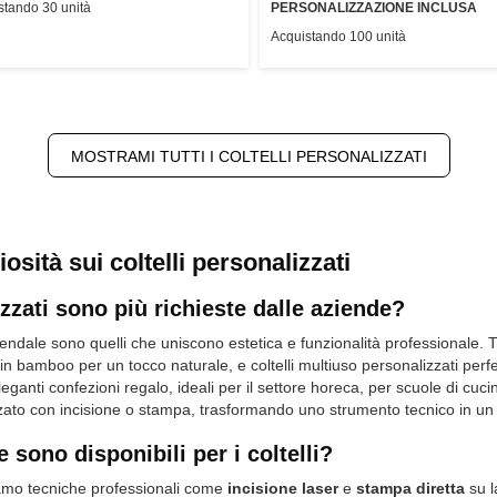
stando 30 unità
PERSONALIZZAZIONE INCLUSA
Acquistando 100 unità
MOSTRAMI TUTTI I COLTELLI PERSONALIZZATI
osità sui coltelli personalizzati
izzati sono più richieste dalle aziende?
ndale sono quelli che uniscono estetica e funzionalità professionale. Tra
o in bamboo
per un tocco naturale, e
coltelli multiuso personalizzati
perfe
leganti confezioni regalo, ideali per il settore horeca, per scuole di c
zzato con incisione o stampa, trasformando uno strumento tecnico in un
 sono disponibili per i coltelli?
iamo tecniche professionali come
incisione laser
e
stampa diretta
su l