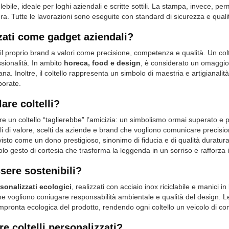
lebile, ideale per loghi aziendali e scritte sottili. La stampa, invece, p
ura. Tutte le lavorazioni sono eseguite con standard di sicurezza e quali
zzati come gadget aziendali?
 il proprio brand a valori come precisione, competenza e qualità. Un
col
sionalità. In ambito
horeca, food e design
, è considerato un omaggio
liana. Inoltre, il coltello rappresenta un simbolo di maestria e artigianal
porate.
are coltelli?
e un coltello “taglierebbe” l’amicizia: un simbolismo ormai superato e 
 di valore, scelti da aziende e brand che vogliono comunicare precisione,
isto come un dono prestigioso, sinonimo di fiducia e di qualità duratura
o gesto di cortesia che trasforma la leggenda in un sorriso e rafforza i
ssere sostenibili?
rsonalizzati ecologici
, realizzati con
acciaio inox riciclabile
e
manici i
che vogliono coniugare responsabilità ambientale e qualità del design. L
’impronta ecologica del prodotto, rendendo ogni coltello un veicolo di c
e coltelli personalizzati?