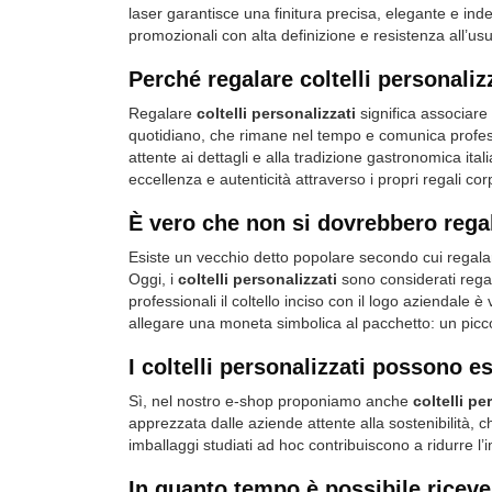
laser garantisce una finitura precisa, elegante e inde
promozionali con alta definizione e resistenza all’us
Perché regalare coltelli personali
Regalare
coltelli personalizzati
significa associare
quotidiano, che rimane nel tempo e comunica profes
attente ai dettagli e alla tradizione gastronomica ita
eccellenza e autenticità attraverso i propri regali cor
È vero che non si dovrebbero regal
Esiste un vecchio detto popolare secondo cui regalar
Oggi, i
coltelli personalizzati
sono considerati regali
professionali il
coltello inciso con il logo aziendale
è v
allegare una moneta simbolica al pacchetto: un piccol
I coltelli personalizzati possono e
Sì, nel nostro e-shop proponiamo anche
coltelli pe
apprezzata dalle aziende attente alla sostenibilità, 
imballaggi studiati ad hoc contribuiscono a ridurre l
In quanto tempo è possibile ricever