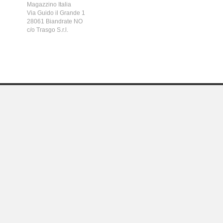
Magazzino Italia
Via Guido il Grande 1
28061 Biandrate NO
c/o Trasgo S.r.l.