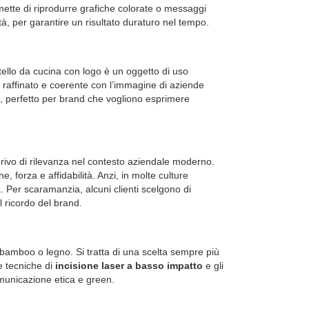
ermette di riprodurre grafiche colorate o messaggi
tà, per garantire un risultato duraturo nel tempo.
tello da cucina con logo
è un oggetto di uso
 raffinato e coerente con l’immagine di aziende
ità, perfetto per brand che vogliono esprimere
privo di rilevanza nel contesto aziendale moderno.
 forza e affidabilità. Anzi, in molte culture
. Per scaramanzia, alcuni clienti scelgono di
l ricordo del brand.
n bamboo o legno
. Si tratta di una scelta sempre più
e tecniche di
incisione laser a basso impatto
e gli
omunicazione etica e green.