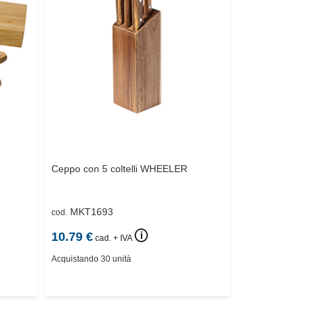
Ceppo con 5 coltelli
WHEELER
MKT1693
cod.
🛈
10.79
€
cad. + IVA
Acquistando 30 unità