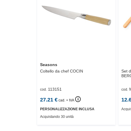
Seasons
Coltello da chef
COCIN
Set d
BER
113151
cod.
cod.
🛈
27.21
€
12.
cad. + IVA
PERSONALIZZAZIONE INCLUSA
Acqui
Acquistando 30 unità