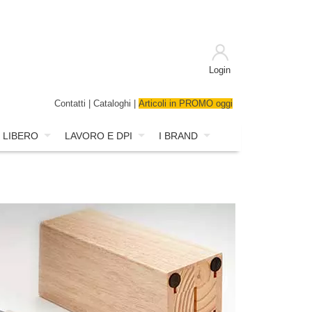
Login
Contatti
|
Cataloghi
|
Articoli in PROMO oggi
 LIBERO
LAVORO E DPI
I BRAND