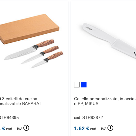
i 3 coltelli da cucina
Coltello personalizzato, in acciai
nalizzabile
BAHARAT
e PP,
MIKUS
STR94395
STR93872
cod.
🛈
🛈
3
€
1.62
€
cad. + IVA
cad. + IVA