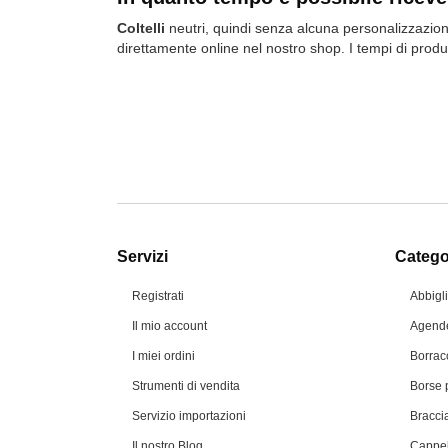
Coltelli
neutri, quindi senza alcuna personalizzazione,
direttamente online nel nostro shop. I tempi di produ
Servizi
Categor
Registrati
Abbigl
Il mio account
Agende
I miei ordini
Borrac
Strumenti di vendita
Borse 
Servizio importazioni
Braccia
Il nostro Blog
Cappel