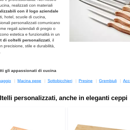
ucina, realizzati con materiali
lizzabili con il logo aziendale
i, hotel, scuole di cucina,
sionali personalizzati
comunicano
ome regali aziendali di pregio o
scono estetica e funzionalità in un
t di coltelli personalizzati
, il
n precisione, stile e durabilità,
.
utti gli appassionati di cucina
maggio
Macina pepe
Sottobicchieri
Presine
Grembiuli
Acc
elli personalizzati, anche in eleganti ceppi