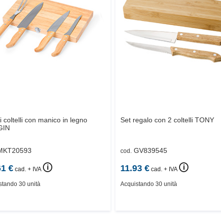
i coltelli con manico in legno
Set regalo con 2 coltelli
TONY
GIN
MKT20593
GV839545
cod.
🛈
🛈
61
€
11.93
€
cad. + IVA
cad. + IVA
stando 30 unità
Acquistando 30 unità