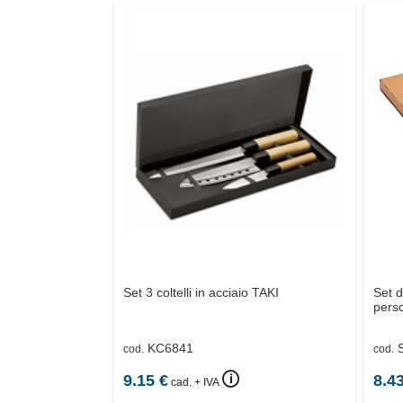
Set 3 coltelli in acciaio
TAKI
Set d
perso
KC6841
cod.
cod.
🛈
9.15
€
8.4
cad. + IVA