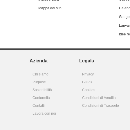
Mappa del sito
Calend
Gadget
Lanyar
Idee r
Azienda
Legals
Chi siamo
Privacy
Purpose
GDPR
Sostenibilità
Cookies
Conformità
Condizioni di Vendita
Contatti
Condizioni di Trasporto
Lavora con noi