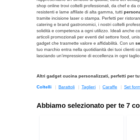
shop online trovi coltelli professionali, da chef e da c
resistenti e lame affilate di alta gamma, tutti
persona
tramite incisione laser o stampa. Perfetti per ristorant
catering e brand gastronomici, i nostri
coltelli profes
solidità e competenza a ogni utilizzo. Ideali anche c
articoli promozionali per eventi del settore food, uni
gadget che trasmette valore e affidabilità. Con un
se
tuo marchio entra nella quotidianità dei tuoi clienti co
lasciando un’impressione di eccellenza in ogni taglio
Altri
gadget cucina personalizzati
, perfetti per t
Coltelli
Barattoli
Taglieri
Caraffe
Set for
Abbiamo selezionato per te 7 colt