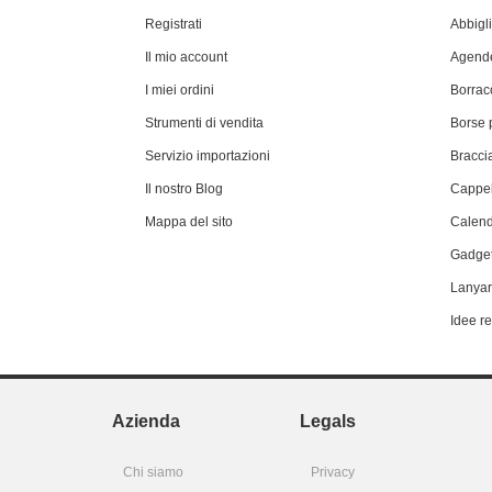
Registrati
Abbigl
Il mio account
Agende
I miei ordini
Borrac
Strumenti di vendita
Borse 
Servizio importazioni
Braccia
Il nostro Blog
Cappel
Mappa del sito
Calend
Gadget
Lanyar
Idee r
Azienda
Legals
Chi siamo
Privacy