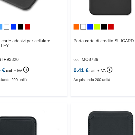
 carte adesivi per cellulare
Porta carte di credito
SILICARD
LLEY
STR93320
MO8736
cod.
🛈
🛈
5
€
0.41
€
cad. + IVA
cad. + IVA
stando 200 unità
Acquistando 200 unità