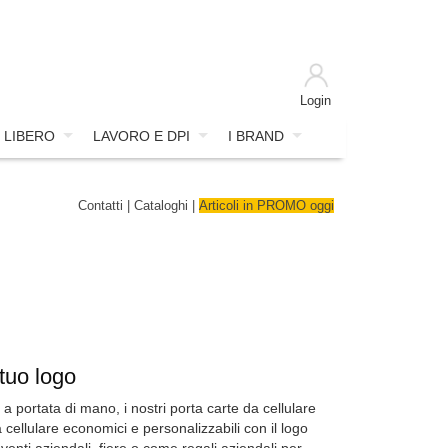
Login
 LIBERO
LAVORO E DPI
I BRAND
Contatti
|
Cataloghi
|
Articoli in PROMO oggi
 tuo logo
a portata di mano, i nostri porta carte da cellulare
ellulare economici e personalizzabili con il logo