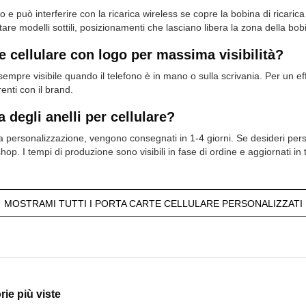
 e può interferire con la ricarica wireless se copre la bobina di ricari
re modelli sottili, posizionamenti che lasciano libera la zona della bobi
 cellulare con logo per massima visibilità?
è sempre visibile quando il telefono è in mano o sulla scrivania. Per un 
enti con il brand.
degli anelli per cellulare?
 personalizzazione, vengono consegnati in 1-4 giorni. Se desideri person
hop. I tempi di produzione sono visibili in fase di ordine e aggiornati in
MOSTRAMI TUTTI I PORTA CARTE CELLULARE PERSONALIZZATI
ie più viste