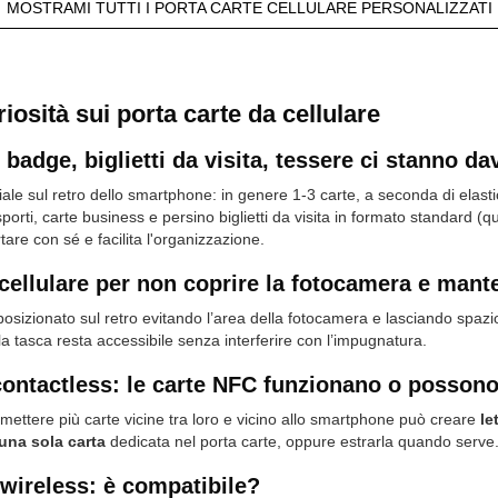
MOSTRAMI TUTTI I PORTA CARTE CELLULARE PERSONALIZZATI
riosità sui porta carte da cellulare
, badge, biglietti da visita, tessere ci stanno d
le sul retro dello smartphone: in genere 1-3 carte, a seconda di elasticit
orti, carte business e persino biglietti da visita in formato standard (
are con sé e facilita l'organizzazione.
r cellulare per non coprire la fotocamera e ma
osizionato sul retro evitando l’area della fotocamera e lasciando spazi
a tasca resta accessibile senza interferire con l’impugnatura.
contactless: le carte NFC funzionano o possono
ettere più carte vicine tra loro e vicino allo smartphone può creare
le
una sola carta
dedicata nel porta carte, oppure estrarla quando serve
a wireless: è compatibile?