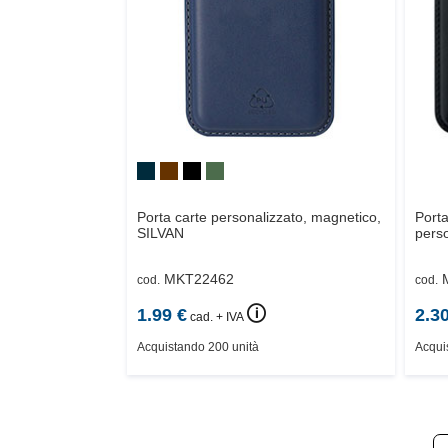
Porta carte personalizzato, magnetico,
Porta
SILVAN
perso
MKT22462
cod.
cod.
🛈
1.99
€
2.3
cad. + IVA
Acquistando 200 unità
Acqui