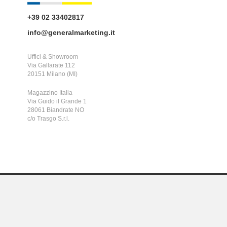
+39 02 33402817
info@generalmarketing.it
Uffici & Showroom
Via Gallarate 112
20151 Milano (MI)
Magazzino Italia
Via Guido il Grande 1
28061 Biandrate NO
c/o Trasgo S.r.l.