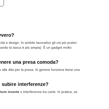
avvero?
à e design. In ambito lavorativo gli usi più pratici
quando la tasca è più ampia). È un gadget molto
ntenere una presa comoda?
o alle dita per la presa. In genere funziona bene una
 subire interferenze?
tture incerte
o interferenze tra carte. In pratica, se
.