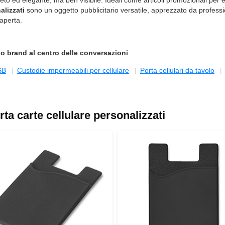
o ed elegante, ma ben visibile. Ideali come articoli promozionali per ev
alizzati
sono un oggetto pubblicitario versatile, apprezzato da professio
 aperta.
uo brand al centro delle conversazioni
SB
Custodie impermeabili per cellulare
Porta cellulari da tavolo
ta carte cellulare personalizzati