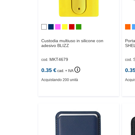
Custodia multiuso in silicone con
Porta
adesivo
BLIZZ
SHE
MKT4679
cod.
cod.
🛈
0.35
€
0.3
cad. + IVA
Acquistando 200 unità
Acqui