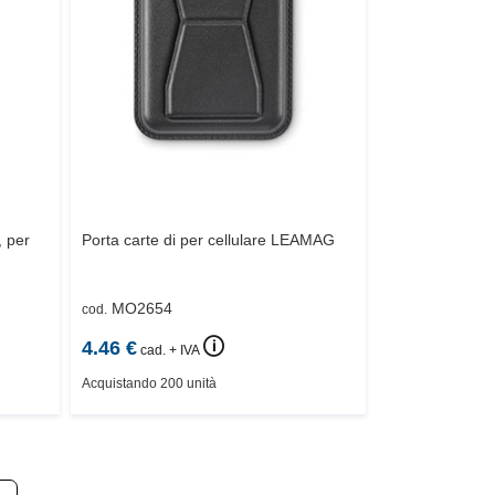
, per
Porta carte di per cellulare
LEAMAG
MO2654
cod.
🛈
4.46
€
cad. + IVA
Acquistando 200 unità