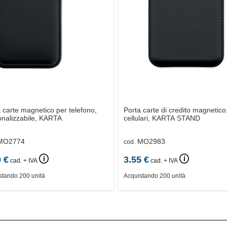
 carte magnetico per telefono,
Porta carte di credito magnetico
nalizzabile,
KARTA
cellulari,
KARTA STAND
MO2774
MO2983
cod.
🛈
🛈
0
€
3.55
€
cad. + IVA
cad. + IVA
stando 200 unità
Acquistando 200 unità