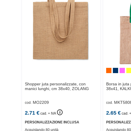
Shopper juta personalizzate, con
Borsa in juta
manici lunghi, cm 38x40,
ZOLANG
38x41,
KALK
MO2209
MKT580
cod.
cod.
🛈
2.71
€
2.65
€
cad. + IVA
cad. +
PERSONALIZZAZIONE INCLUSA
PERSONALIZZ
Acquistando 80 unità
Acquistando 80