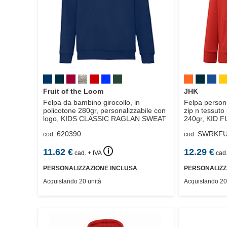
Fruit of the Loom
JHK
Felpa da bambino girocollo, in
Felpa person
policotone 280gr, personalizzabile con
zip n tessuto
logo,
KIDS CLASSIC RAGLAN SWEAT
240gr,
KID F
620390
SWRKFU
cod.
cod.
🛈
11.62
€
12.29
€
cad. + IVA
cad.
PERSONALIZZAZIONE INCLUSA
PERSONALIZZ
Acquistando 20 unità
Acquistando 20