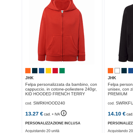
JHK
JHK
Felpa personalizzata da bambino, con
Felpa person
cappuccio, in cotone-poliestere 240gr,
unisex, con z
KID HOODED FRENCH TERRY
PREMIUM
SWRKHOOD240
SWRKFU
cod.
cod.
🛈
13.27
€
14.10
€
cad. + IVA
cad.
PERSONALIZZAZIONE INCLUSA
PERSONALIZZ
Acquistando 20 unità
Acquistando 20