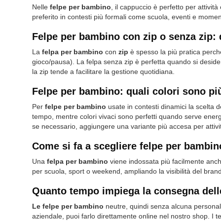
Nelle
felpe per bambino
, il cappuccio è perfetto per attiv
preferito in contesti più formali come scuola, eventi e momen
Felpe per bambino con zip o senza zip: q
La
felpa per bambino
con
zip
è spesso la più pratica perch
gioco/pausa). La felpa senza zip è perfetta quando si deside
la zip tende a facilitare la gestione quotidiana.
Felpe per bambino: quali colori sono più 
Per
felpe per bambino
usate in contesti dinamici la scelta d
tempo, mentre colori vivaci sono perfetti quando serve energi
se necessario, aggiungere una variante più accesa per attivi
Come si fa a scegliere felpe per bambin
Una
felpa per bambino
viene indossata più facilmente anche
per scuola, sport o weekend, ampliando la visibilità del brand
Quanto tempo impiega la consegna dell
Le felpe per bambino
neutre, quindi senza alcuna personali
aziendale, puoi farlo direttamente online nel nostro shop. I te