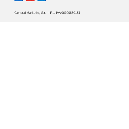
General Marketing S.r.l. - P.ta IVA 06100860151