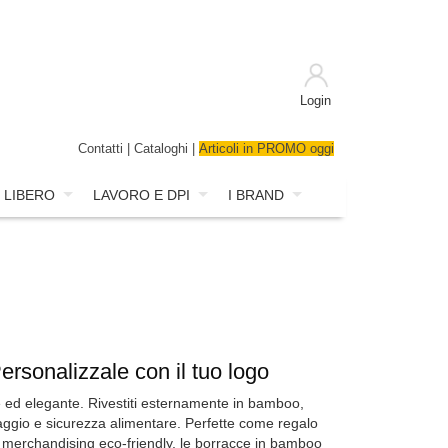
Login
Contatti
|
Cataloghi
|
Articoli in PROMO oggi
 LIBERO
LAVORO E DPI
I BRAND
ersonalizzale con il tuo logo
e ed elegante. Rivestiti esternamente in bamboo,
vaggio e sicurezza alimentare. Perfette come regalo
i merchandising eco-friendly, le borracce in bamboo