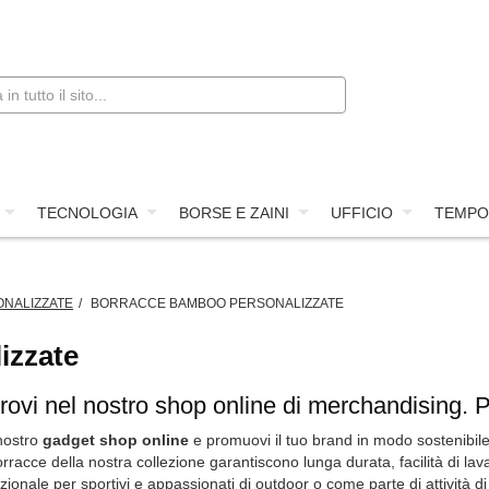
TECNOLOGIA
BORSE E ZAINI
UFFICIO
TEMPO
NALIZZATE
BORRACCE BAMBOO PERSONALIZZATE
izzate
rovi nel nostro shop online di merchandising. P
nostro
gadget shop online
e promuovi il tuo brand in modo sostenibil
rracce della nostra collezione garantiscono lunga durata, facilità di la
nale per sportivi e appassionati di outdoor o come parte di attività d