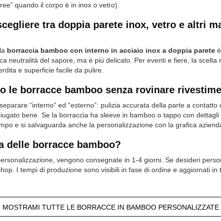
 free” quando il corpo è in inox o vetro).
liere tra doppia parete inox, vetro e altri mate
 la
borraccia bamboo con interno in acciaio inox a doppia parete
è 
rca neutralità del sapore, ma è più delicato. Per eventi e fiere, la scelt
dita e superficie facile da pulire.
o le borracce bamboo senza rovinare rivestime
 separare “interno” ed “esterno”: pulizia accurata della parte a contatto
iugato bene. Se la borraccia ha sleeve in bamboo o tappo con dettagli na
 tempo e si salvaguarda anche la personalizzazione con la grafica aziend
a delle borracce bamboo?
ersonalizzazione, vengono consegnate in 1-4 giorni. Se desideri perso
hop. I tempi di produzione sono visibili in fase di ordine e aggiornati in
MOSTRAMI TUTTE LE BORRACCE IN BAMBOO PERSONALIZZATE