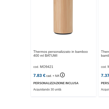
Thermos personalizzato in bamboo
Therm
400 ml
BATUMI
bam
MO9421
cod.
cod.
🛈
7.83
€
7.3
cad. + IVA
PERSONALIZZAZIONE INCLUSA
PERS
Acquistando 30 unità
Acqui