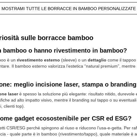
MOSTRAMI TUTTE LE BORRACCE IN BAMBOO PERSONALIZZATE
uriosità sulle borracce bamboo
n bamboo o hanno rivestimento in bamboo?
boo è un
rivestimento esterno
(sleeve) o un
dettaglio
come il tappoo g
entare. Il bamboo esterno valorizza l’estetica “natural premium”, mentre 
ne: meglio incisione laser, stampa o branding
one laser
è spesso la soluzione più elegante: risultato nitido, durevole 
iche ad alto impatto visivo, mentre il branding sul tappo o su eventuali 
 clienti top).
come gadget ecosostenibile per CSR ed ESG?
tti CSR/ESG perché spingono al riuso e riducono l’usa-e-getta. Per raf
cia - quale parte è in bamboo (rivestimento/tappo), quale materiale è a 