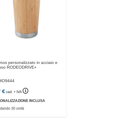
os personalizzato in acciaio e
boo
RODEODRIVE+
MO9444
🛈
7
€
cad. + IVA
ONALIZZAZIONE INCLUSA
stando 30 unità