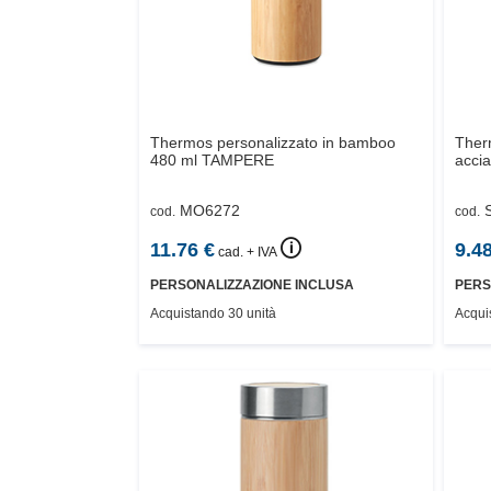
Thermos personalizzato in bamboo
Ther
480 ml
TAMPERE
accia
MO6272
cod.
cod.
🛈
11.76
€
9.4
cad. + IVA
PERSONALIZZAZIONE INCLUSA
PERS
Acquistando 30 unità
Acqui