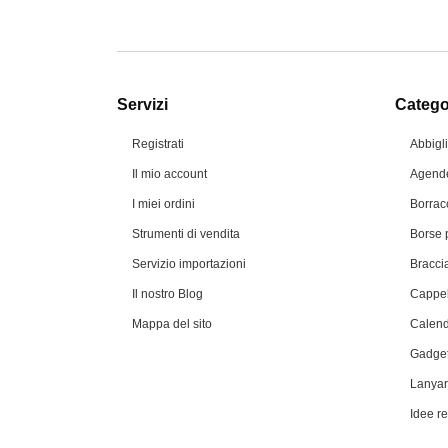
Servizi
Categor
Registrati
Abbigl
Il mio account
Agende
I miei ordini
Borrac
Strumenti di vendita
Borse 
Servizio importazioni
Braccia
Il nostro Blog
Cappel
Mappa del sito
Calend
Gadget
Lanyar
Idee r