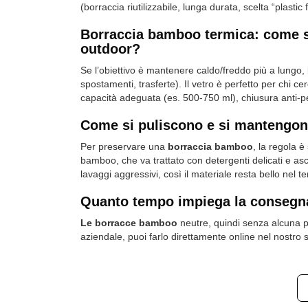
(borraccia riutilizzabile, lunga durata, scelta “plastic
Borraccia bamboo termica: come sceg
outdoor?
Se l’obiettivo è mantenere caldo/freddo più a lungo,
spostamenti, trasferte). Il vetro è perfetto per chi ce
capacità adeguata (es. 500-750 ml), chiusura anti-per
Come si puliscono e si mantengon
Per preservare una
borraccia bamboo
, la regola è
bamboo, che va trattato con detergenti delicati e asc
lavaggi aggressivi, così il materiale resta bello nel
Quanto tempo impiega la consegn
Le borracce bamboo
neutre, quindi senza alcuna p
aziendale, puoi farlo direttamente online nel nostro s