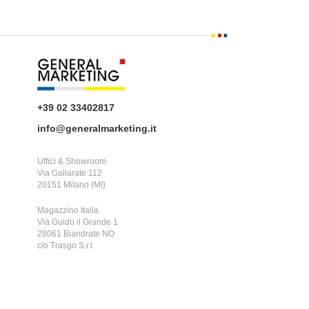
+39 02 33402817
info@generalmarketing.it
Uffici & Showroom
Via Gallarate 112
20151 Milano (MI)
Magazzino Italia
Via Guido il Grande 1
28061 Biandrate NO
c/o Trasgo S.r.l.