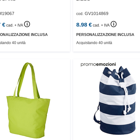
M19067
GV1014869
cod.
🛈
🛈
7
€
8.98
€
cad. + IVA
cad. + IVA
ONALIZZAZIONE INCLUSA
PERSONALIZZAZIONE INCLUSA
stando 40 unità
Acquistando 40 unità