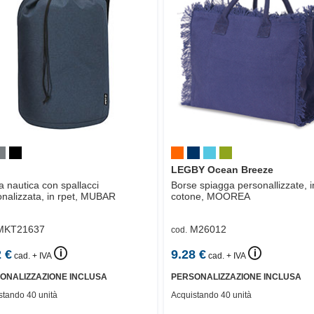
LEGBY Ocean Breeze
 nautica con spallacci
Borse spiagga personallizzate, i
nalizzata, in rpet,
MUBAR
cotone,
MOOREA
MKT21637
M26012
cod.
🛈
🛈
2
€
9.28
€
cad. + IVA
cad. + IVA
ONALIZZAZIONE INCLUSA
PERSONALIZZAZIONE INCLUSA
stando 40 unità
Acquistando 40 unità