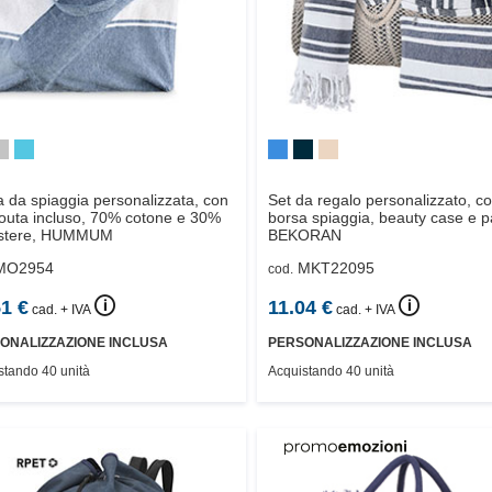
 da spiaggia personalizzata, con
Set da regalo personalizzato, c
fouta incluso, 70% cotone e 30%
borsa spiaggia, beauty case e p
stere,
HUMMUM
BEKORAN
MO2954
MKT22095
cod.
🛈
🛈
51
€
11.04
€
cad. + IVA
cad. + IVA
ONALIZZAZIONE INCLUSA
PERSONALIZZAZIONE INCLUSA
stando 40 unità
Acquistando 40 unità