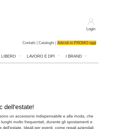
Login
Contatti
|
Cataloghi
|
Articoli in PROMO oggi
 LIBERO
LAVORO E DPI
I BRAND
 dell'estate!
sono un accessorio indispensabile e alla moda, che
 luoghi molto frequentati, durante gli spostamenti e
dell'estate. Ideali per eventi, come regali aziendali