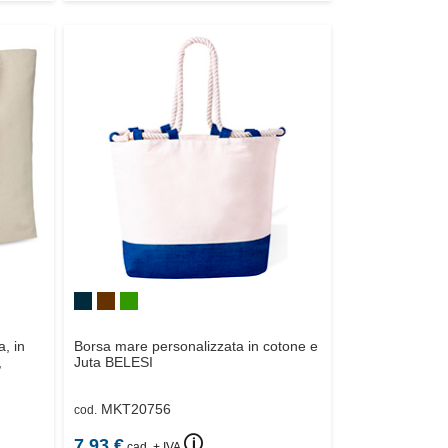
, in
Borsa mare personalizzata in cotone e
,
Juta
BELESI
MKT20756
cod.
🛈
7.93
€
cad. + IVA