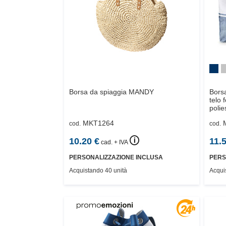
Borsa da spiaggia
MANDY
Borsa
telo 
polie
MKT1264
cod.
cod.
🛈
10.20
€
11.
cad. + IVA
PERSONALIZZAZIONE INCLUSA
PERS
Acquistando 40 unità
Acqui