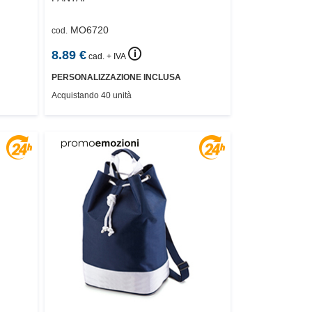
MO6720
cod.
🛈
8.89
€
cad. + IVA
PERSONALIZZAZIONE INCLUSA
Acquistando 40 unità