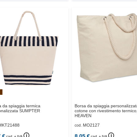
 da spiaggia termica
Borsa da spiaggia personalizzata
nalizzata
SUMPTER
cotone con rivestimento termico
HEAVEN
MKT21488
MO2127
cod.
🛈
🛈
7
€
8.05
€
cad. + IVA
cad. + IVA