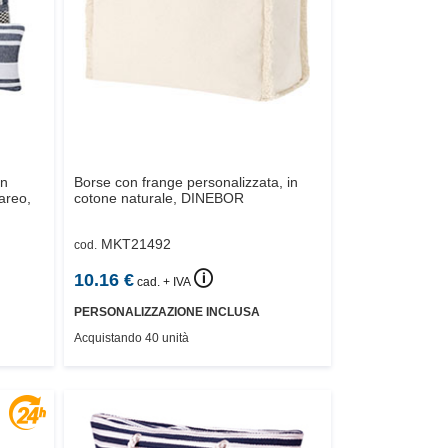
on
Borse con frange personalizzata, in
areo,
cotone naturale,
DINEBOR
MKT21492
cod.
🛈
10.16
€
cad. + IVA
PERSONALIZZAZIONE INCLUSA
Acquistando 40 unità