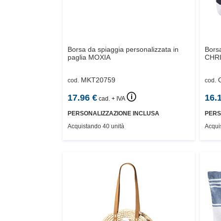
Borsa da spiaggia personalizzata in
Borsa
paglia
MOXIA
CHR
MKT20759
cod.
cod.
🛈
17.96
€
16.
cad. + IVA
PERSONALIZZAZIONE INCLUSA
PERS
Acquistando 40 unità
Acqui