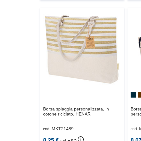
Borsa spiaggia personalizzata, in
Borsa
cotone riciclato,
HENAR
perso
MKT21489
cod.
cod.
🛈
8.25
€
8.0
cad. + IVA