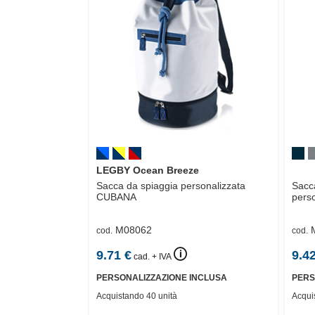
LEGBY Ocean Breeze
Sacca da spiaggia personalizzata
Sacca
CUBANA
perso
M08062
cod.
cod.
🛈
9.71
€
9.4
cad. + IVA
PERSONALIZZAZIONE INCLUSA
PERS
Acquistando 40 unità
Acqui