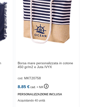
n
Borsa mare personalizzata in cotone
450 gr/m2 e Juta
IVYX
MKT20758
cod.
🛈
8.85
€
cad. + IVA
PERSONALIZZAZIONE INCLUSA
Acquistando 40 unità