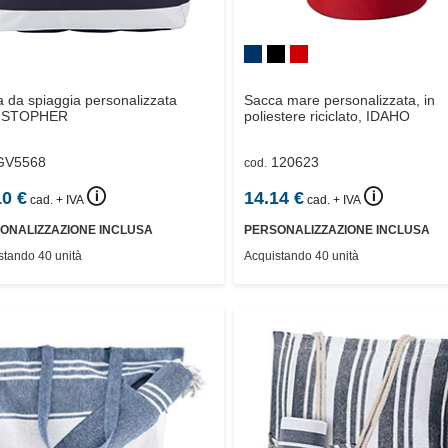
 da spiaggia personalizzata
Sacca mare personalizzata, in
ISTOPHER
poliestere riciclato,
IDAHO
GV5568
120623
cod.
🛈
🛈
10
€
14.14
€
cad. + IVA
cad. + IVA
ONALIZZAZIONE INCLUSA
PERSONALIZZAZIONE INCLUSA
stando 40 unità
Acquistando 40 unità