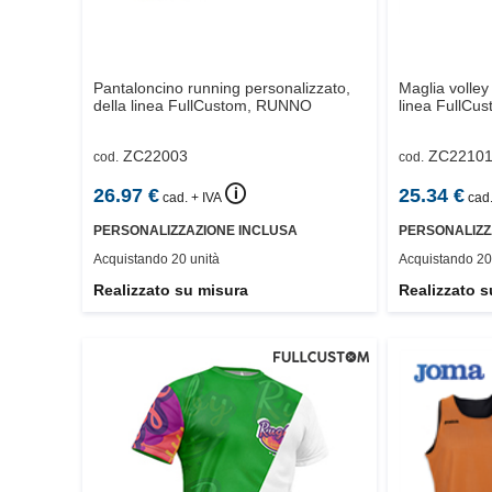
Pantaloncino running personalizzato,
Maglia volley
della linea FullCustom,
RUNNO
linea FullCus
ZC22003
ZC2210
cod.
cod.
🛈
26.97
€
25.34
€
cad. + IVA
cad.
PERSONALIZZAZIONE INCLUSA
PERSONALIZZ
Acquistando 20 unità
Acquistando 20
Realizzato su misura
Realizzato s