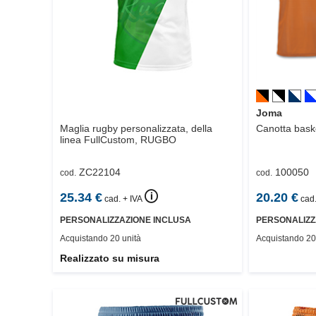
Joma
Maglia rugby personalizzata, della
Canotta bask
linea FullCustom,
RUGBO
ZC22104
100050
cod.
cod.
🛈
25.34
€
20.20
€
cad. + IVA
cad.
PERSONALIZZAZIONE INCLUSA
PERSONALIZZ
Acquistando 20 unità
Acquistando 20
Realizzato su misura