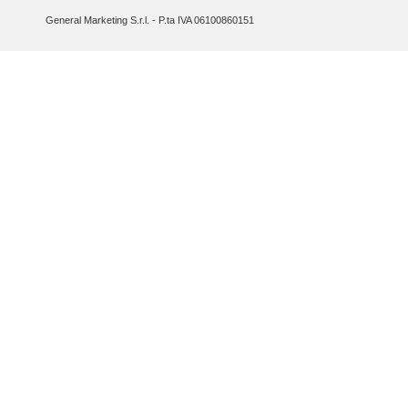
General Marketing S.r.l. - P.ta IVA 06100860151