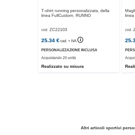
T-shirt running personalizzata, della
Magli
linea FullCustom,
RUNNO
linea
ZC22103
cod.
cod.
🛈
25.34
€
25.
cad. + IVA
PERSONALIZZAZIONE INCLUSA
PERS
Acquistando 20 unità
Acqui
Realizzato su misura
Real
Altri
articoli sportivi perso