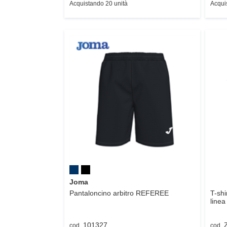
Acquistando 20 unità
Acqui
Joma
Pantaloncino arbitro
REFEREE
T-shi
linea
101327
cod.
cod.