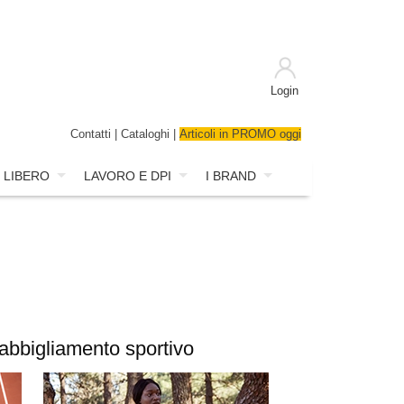
Login
Contatti
|
Cataloghi
|
Articoli in PROMO oggi
 LIBERO
LAVORO E DPI
I BRAND
 abbigliamento sportivo