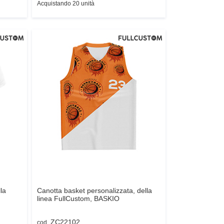
Acquistando 20 unità
la
Canotta basket personalizzata, della
linea FullCustom,
BASKIO
ZC22102
cod.