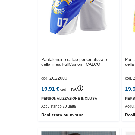
Pantaloncino calcio personalizzato,
Panta
della linea FullCustom,
CALCO
della
ZC22000
cod.
cod.
🛈
19.91
€
19.
cad. + IVA
PERSONALIZZAZIONE INCLUSA
PERS
Acquistando 20 unità
Acqui
Realizzato su misura
Real