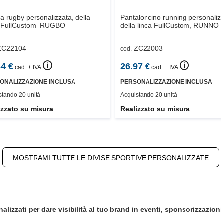
a rugby personalizzata, della
Pantaloncino running personaliz
 FullCustom,
RUGBO
della linea FullCustom,
RUNNO
ZC22104
ZC22003
cod.
🛈
🛈
34
€
26.97
€
cad. + IVA
cad. + IVA
ONALIZZAZIONE INCLUSA
PERSONALIZZAZIONE INCLUSA
stando 20 unità
Acquistando 20 unità
izzato su misura
Realizzato su misura
MOSTRAMI TUTTE LE DIVISE SPORTIVE PERSONALIZZATE
nalizzati
per dare visibilità al tuo brand in eventi, sponsorizzazioni