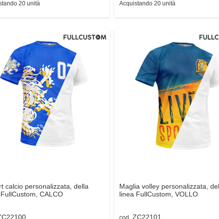
stando 20 unità
Acquistando 20 unità
rt calcio personalizzata, della
Maglia volley personalizzata, del
 FullCustom,
CALCO
linea FullCustom,
VOLLO
ZC22100
ZC22101
cod.