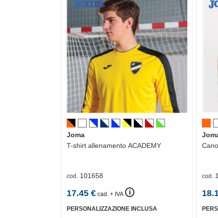
Joma
Jom
T-shirt allenamento
ACADEMY
Cano
101658
cod.
cod.
🛈
17.45
€
18.
cad. + IVA
PERSONALIZZAZIONE INCLUSA
PERS