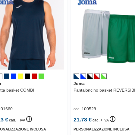
a
Joma
tta basket
COMBI
Pantaloncino basket
REVERSIB
101660
100529
cod.
🛈
🛈
13
€
21.78
€
cad. + IVA
cad. + IVA
ONALIZZAZIONE INCLUSA
PERSONALIZZAZIONE INCLUSA