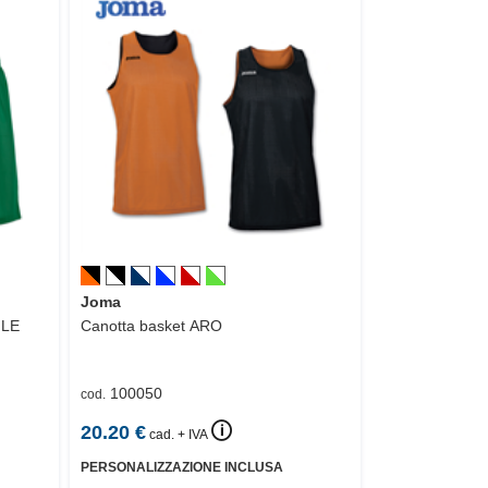
Joma
ILE
Canotta basket
ARO
100050
cod.
🛈
20.20
€
cad. + IVA
PERSONALIZZAZIONE INCLUSA