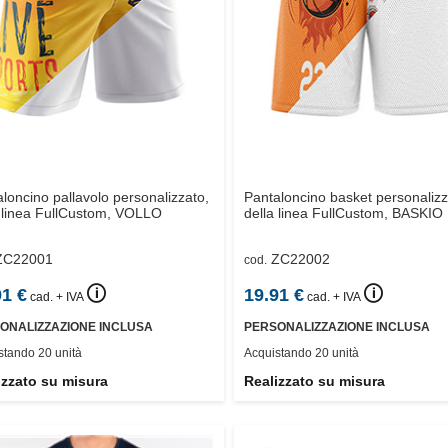
loncino pallavolo personalizzato,
Pantaloncino basket personalizz
 linea FullCustom,
VOLLO
della linea FullCustom,
BASKIO
ZC22001
ZC22002
cod.
🛈
🛈
91
€
19.91
€
cad. + IVA
cad. + IVA
ONALIZZAZIONE INCLUSA
PERSONALIZZAZIONE INCLUSA
stando 20 unità
Acquistando 20 unità
izzato su misura
Realizzato su misura