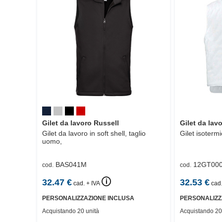
Gilet da lavoro Russell
Gilet da la
Gilet da lavoro in soft shell, taglio
Gilet isoterm
uomo,
BAS041M
12GT000
cod.
cod.
🛈
32.47
€
32.53
€
cad. + IVA
cad.
PERSONALIZZAZIONE INCLUSA
PERSONALIZZ
Acquistando 20 unità
Acquistando 20