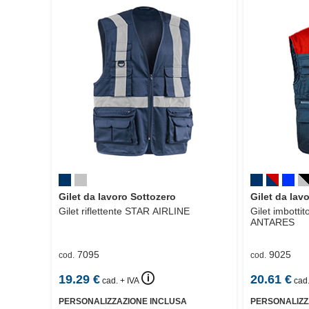
Gilet da lavoro Sottozero
Gilet da lav
Gilet riflettente
STAR AIRLINE
Gilet imbottit
ANTARES
7095
9025
cod.
cod.
🛈
19.29
€
20.61
€
cad. + IVA
cad.
PERSONALIZZAZIONE INCLUSA
PERSONALIZZ