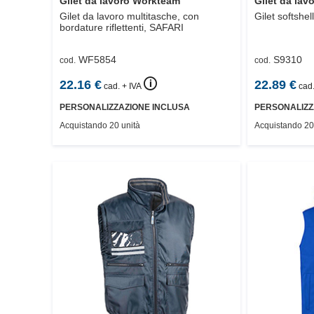
Gilet da lavoro Workteam
Gilet da la
Gilet da lavoro multitasche, con
Gilet softshell
bordature riflettenti,
SAFARI
WF5854
S9310
cod.
cod.
🛈
22.16
€
22.89
€
cad. + IVA
cad.
PERSONALIZZAZIONE INCLUSA
PERSONALIZZ
Acquistando 20 unità
Acquistando 20