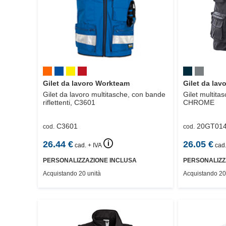
Gilet da lavoro Workteam
Gilet da la
Gilet da lavoro multitasche, con bande
Gilet multita
riflettenti,
C3601
CHROME
C3601
20GT014
cod.
cod.
🛈
26.44
€
26.05
€
cad. + IVA
cad.
PERSONALIZZAZIONE INCLUSA
PERSONALIZZ
Acquistando 20 unità
Acquistando 20