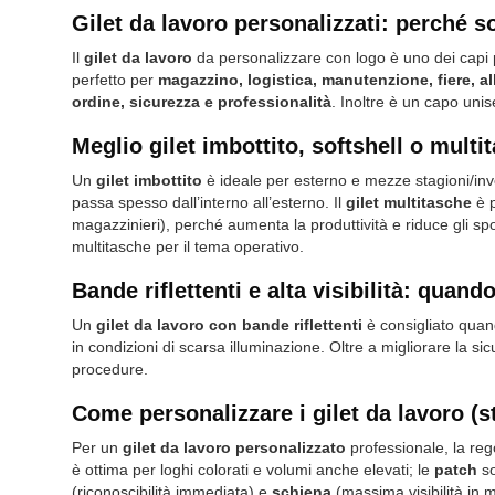
Gilet da lavoro personalizzati: perché s
Il
gilet da lavoro
da personalizzare con logo è uno dei capi più
perfetto per
magazzino, logistica, manutenzione, fiere, al
ordine, sicurezza e professionalità
. Inoltre è un capo uni
Meglio gilet imbottito, softshell o mul
Un
gilet imbottito
è ideale per esterno e mezze stagioni/in
passa spesso dall’interno all’esterno. Il
gilet multitasche
è p
magazzinieri), perché aumenta la produttività e riduce gli sp
multitasche per il tema operativo.
Bande riflettenti e alta visibilità: quan
Un
gilet da lavoro con bande riflettenti
è consigliato quan
in condizioni di scarsa illuminazione. Oltre a migliorare la si
procedure.
Come personalizzare i gilet da lavoro (
Per un
gilet da lavoro personalizzato
professionale, la rego
è ottima per loghi colorati e volumi anche elevati; le
patch
so
(riconoscibilità immediata) e
schiena
(massima visibilità in 