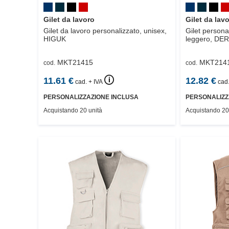
Gilet da lavoro
Gilet da la
Gilet da lavoro personalizzato, unisex,
Gilet personal
HIGUK
leggero,
DER
MKT21415
MKT214
cod.
cod.
🛈
11.61
€
12.82
€
cad. + IVA
cad.
PERSONALIZZAZIONE INCLUSA
PERSONALIZZ
Acquistando 20 unità
Acquistando 20