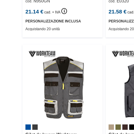
N950GN
E0320
cod.
cod.
🛈
21.14
€
21.58
€
cad. + IVA
cad.
PERSONALIZZAZIONE INCLUSA
PERSONALIZZ
Acquistando 20 unità
Acquistando 20