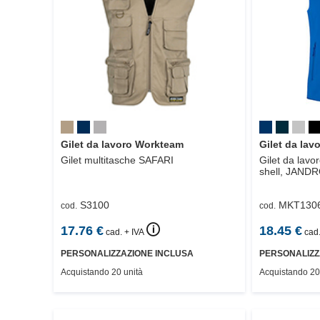
Gilet da lavoro Workteam
Gilet da la
Gilet multitasche
SAFARI
Gilet da lavor
shell,
JANDR
S3100
MKT130
cod.
cod.
🛈
17.76
€
18.45
€
cad. + IVA
cad.
PERSONALIZZAZIONE INCLUSA
PERSONALIZZ
Acquistando 20 unità
Acquistando 20