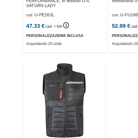
PERFORMANCE, in tessuto U-4,
membrana U-
SATURN LADY
U-PE263L
U-FU188
cod.
cod.
🛈
47.33
€
52.99
€
cad. + IVA
cad.
PERSONALIZZAZIONE INCLUSA
PERSONALIZZ
Acquistando 20 unità
Acquistando 20