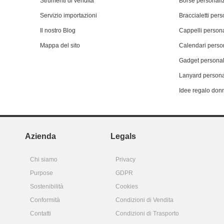
Strumenti di vendita
Borse personali
Servizio importazioni
Braccialetti pers
Il nostro Blog
Cappelli persona
Mappa del sito
Calendari person
Gadget personal
Lanyard persona
Idee regalo don
Azienda
Legals
Chi siamo
Privacy
Purpose
GDPR
Sostenibilità
Cookies
Conformità
Condizioni di Vendita
Contatti
Condizioni di Trasporto