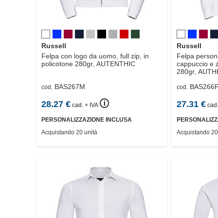
Russell
Russell
Felpa con logo da uomo, full zip, in
Felpa person
policotone 280gr,
AUTENTHIC
cappuccio e z
280gr,
AUTH
BAS267M
BAS266
cod.
cod.
🛈
28.27
€
27.31
€
cad. + IVA
cad.
PERSONALIZZAZIONE INCLUSA
PERSONALIZZ
Acquistando 20 unità
Acquistando 20