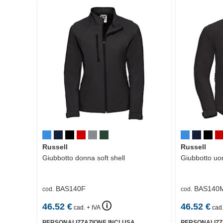
Russell
Russell
Giubbotto donna soft shell
Giubbotto uom
BAS140F
BAS140
cod.
cod.
🛈
46.52
€
46.52
€
cad. + IVA
cad.
PERSONALIZZAZIONE INCLUSA
PERSONALIZZ