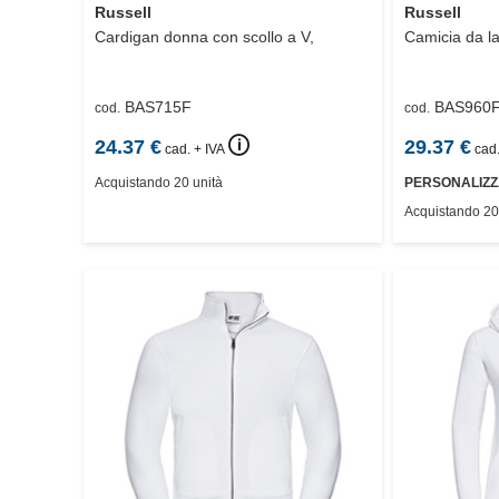
Russell
Russell
Cardigan donna con scollo a V,
Camicia da l
BAS715F
BAS960
cod.
cod.
🛈
24.37
€
29.37
€
cad. + IVA
cad.
Acquistando 20 unità
PERSONALIZZ
Acquistando 20