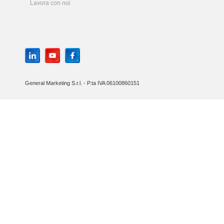
Lavora con noi
General Marketing S.r.l. - P.ta IVA 06100860151