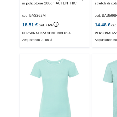
in policotone 280gr,
AUTENTHIC
stretch di co
BAS262M
BAS566
cod.
cod.
🛈
18.51
€
14.48
€
cad. + IVA
cad.
PERSONALIZZAZIONE INCLUSA
PERSONALIZZ
Acquistando 20 unità
Acquistando 50