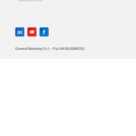
Lavora con noi
General Marketing S.r.l. - P.ta IVA 06100860151