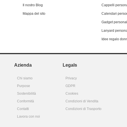
Il nostro Blog
Cappelli persona
Mappa del sito
Calendari person
Gadget personal
Lanyard persona
Idee regalo don
Azienda
Legals
Chi siamo
Privacy
Purpose
GDPR
Sostenibilità
Cookies
Conformità
Condizioni di Vendita
Contatti
Condizioni di Trasporto
Lavora con noi