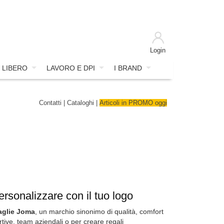
Login
 LIBERO
LAVORO E DPI
I BRAND
Contatti
|
Cataloghi
|
Articoli in PROMO oggi
rsonalizzare con il tuo logo
glie Joma
, un marchio sinonimo di qualità, comfort
tive, team aziendali o per creare regali