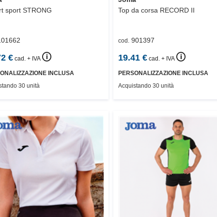
rt sport
STRONG
Top da corsa
RECORD II
101662
901397
cod.
🛈
🛈
72
€
19.41
€
cad. + IVA
cad. + IVA
ONALIZZAZIONE INCLUSA
PERSONALIZZAZIONE INCLUSA
stando 30 unità
Acquistando 30 unità