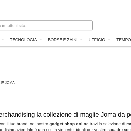
TECNOLOGIA
BORSE E ZAINI
UFFICIO
TEMPO
IE JOMA
erchandising la collezione di maglie Joma da pe
on il tuo brand, nel nostro
gadget shop online
trovi la selezione di
ma
ndising aziendale è una scelta vincente: ideali per vestire squadre spor