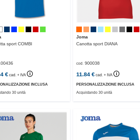
a
Joma
ta sport
COMBI
Canotta sport
DIANA
100436
900038
cod.
🛈
🛈
84
€
11.84
€
cad. + IVA
cad. + IVA
ONALIZZAZIONE INCLUSA
PERSONALIZZAZIONE INCLUSA
stando 30 unità
Acquistando 30 unità