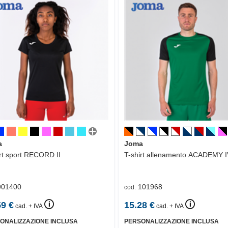
a
Joma
rt sport
RECORD II
T-shirt allenamento
ACADEMY I
901400
101968
cod.
🛈
🛈
59
€
15.28
€
cad. + IVA
cad. + IVA
ONALIZZAZIONE INCLUSA
PERSONALIZZAZIONE INCLUSA