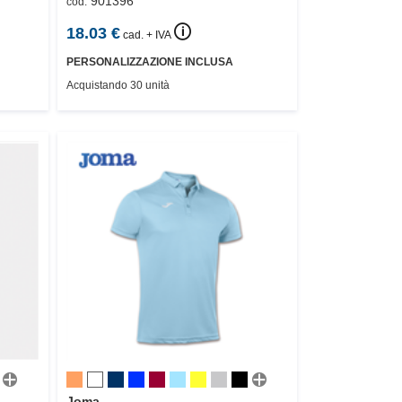
901396
cod.
🛈
18.03
€
cad. + IVA
PERSONALIZZAZIONE INCLUSA
Acquistando 30 unità
Joma