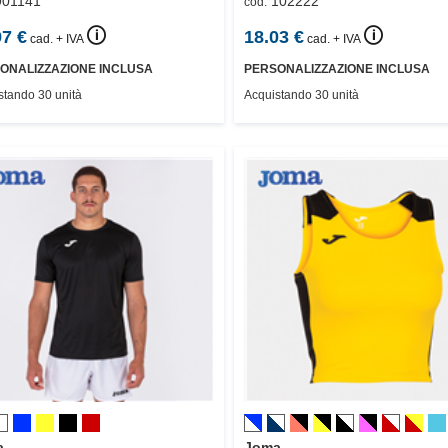
901141
102222
cod.
🛈
🛈
97
€
18.03
€
cad. + IVA
cad. + IVA
ONALIZZAZIONE INCLUSA
PERSONALIZZAZIONE INCLUSA
stando 30 unità
Acquistando 30 unità
a
Joma