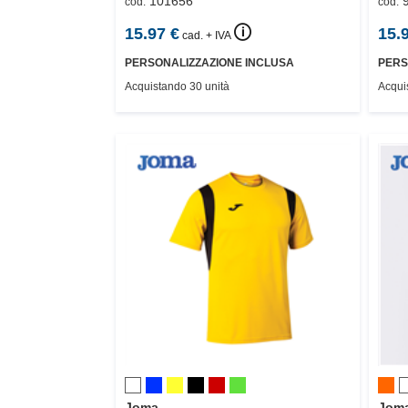
101656
cod.
cod.
🛈
15.97
€
15.
cad. + IVA
PERSONALIZZAZIONE INCLUSA
PERS
Acquistando 30 unità
Acqui
Joma
Jom