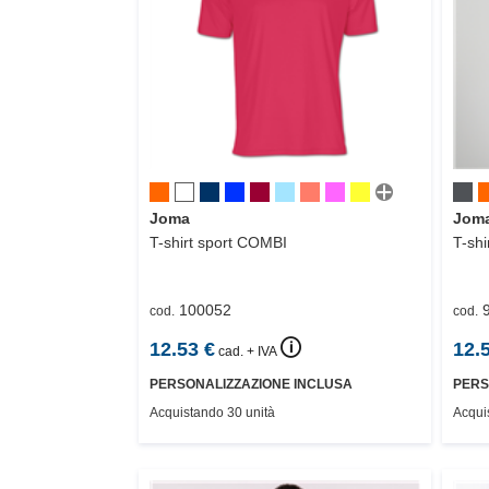
Joma
Jom
T-shirt sport
COMBI
T-shi
100052
cod.
cod.
🛈
12.53
€
12.
cad. + IVA
PERSONALIZZAZIONE INCLUSA
PERS
Acquistando 30 unità
Acqui