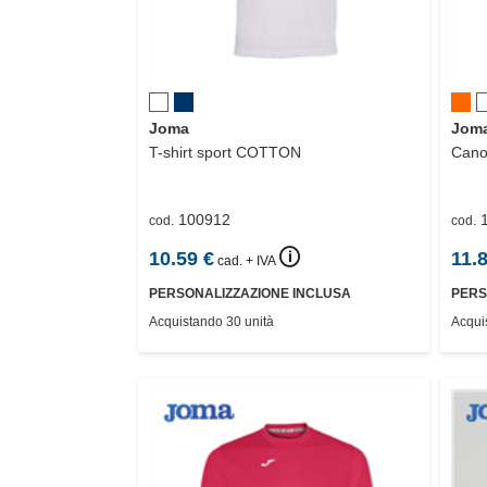
Joma
Jom
T-shirt sport
COTTON
Canot
100912
cod.
cod.
🛈
10.59
€
11.
cad. + IVA
PERSONALIZZAZIONE INCLUSA
PERS
Acquistando 30 unità
Acqui