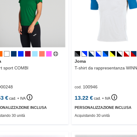
a
Joma
rt sport
COMBI
T-shirt da rappresentanza
WIN
900248
100946
cod.
🛈
🛈
53
€
13.22
€
cad. + IVA
cad. + IVA
ONALIZZAZIONE INCLUSA
PERSONALIZZAZIONE INCLUSA
stando 30 unità
Acquistando 30 unità