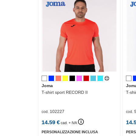
Joma
Jom
T-shirt sport
RECORD II
T-shi
102227
cod.
cod.
🛈
14.59
€
14.
cad. + IVA
PERSONALIZZAZIONE INCLUSA
PERS