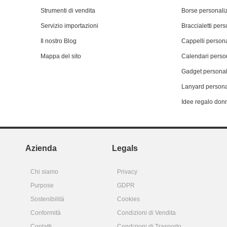
Strumenti di vendita
Borse personali
Servizio importazioni
Braccialetti pers
Il nostro Blog
Cappelli persona
Mappa del sito
Calendari person
Gadget personal
Lanyard persona
Idee regalo don
Azienda
Legals
Chi siamo
Privacy
Purpose
GDPR
Sostenibilità
Cookies
Conformità
Condizioni di Vendita
Contatti
Condizioni di Trasporto