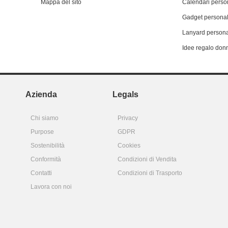
Mappa del sito
Calendari person
Gadget personal
Lanyard persona
Idee regalo don
Azienda
Legals
Chi siamo
Privacy
Purpose
GDPR
Sostenibilità
Cookies
Conformità
Condizioni di Vendita
Contatti
Condizioni di Trasporto
Lavora con noi