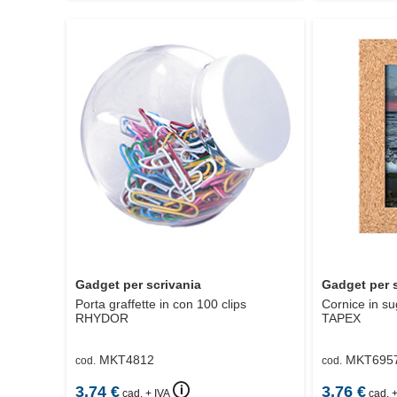
Gadget per scrivania
Gadget per 
Porta graffette in con 100 clips
Cornice in s
RHYDOR
TAPEX
MKT4812
MKT695
cod.
cod.
🛈
3.74
€
3.76
€
cad. + IVA
cad. +