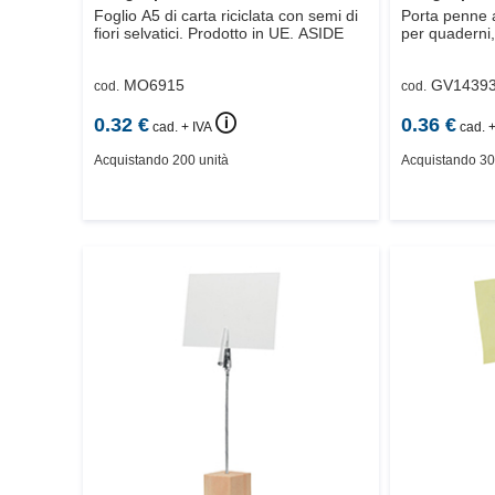
Foglio A5 di carta riciclata con semi di
Porta penne 
fiori selvatici. Prodotto in UE.
ASIDE
per quaderni,
MO6915
GV1439
cod.
cod.
🛈
0.32
€
0.36
€
cad. + IVA
cad. +
Acquistando 200 unità
Acquistando 30