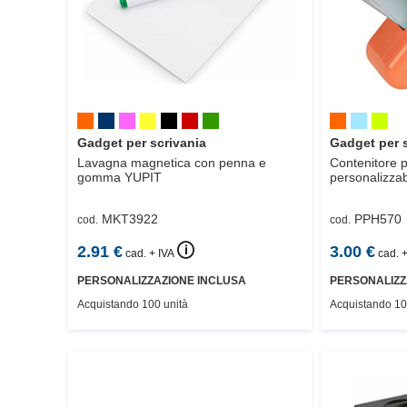
Gadget per scrivania
Gadget per 
Lavagna magnetica con penna e
Contenitore po
gomma
YUPIT
personalizzab
MKT3922
PPH570
cod.
cod.
🛈
2.91
€
3.00
€
cad. + IVA
cad. +
PERSONALIZZAZIONE INCLUSA
PERSONALIZZ
Acquistando 100 unità
Acquistando 10