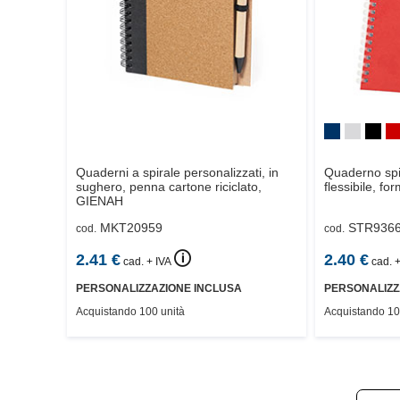
Quaderni a spirale personalizzati, in
Quaderno spi
sughero, penna cartone riciclato,
flessibile, fo
GIENAH
MKT20959
STR936
cod.
cod.
🛈
2.41
€
2.40
€
cad. + IVA
cad. +
PERSONALIZZAZIONE INCLUSA
PERSONALIZZ
Acquistando 100 unità
Acquistando 10