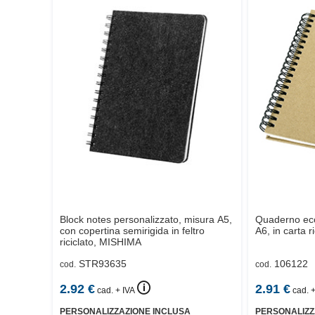
Block notes personalizzato, misura A5,
Quaderno ecol
con copertina semirigida in feltro
A6, in carta ri
riciclato,
MISHIMA
STR93635
106122
cod.
cod.
🛈
2.92
€
2.91
€
cad. + IVA
cad. +
PERSONALIZZAZIONE INCLUSA
PERSONALIZZ