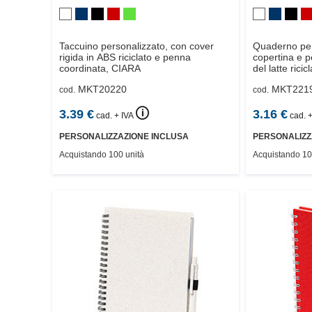
Taccuino personalizzato, con cover
Quaderno per
rigida in ABS riciclato e penna
copertina e pe
coordinata,
CIARA
del latte ricic
MKT20220
MKT221
cod.
cod.
🛈
3.39
€
3.16
€
cad. + IVA
cad. +
PERSONALIZZAZIONE INCLUSA
PERSONALIZZ
Acquistando 100 unità
Acquistando 10