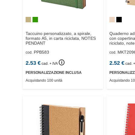
Taccuino personalizzato, a spirale,
Quaderno ad a
formato A5, in carta riciclata,
NOTES
con copertina
PENDANT
riciclato, no
MECONY
PPB583
MKT209
cod.
cod.
🛈
2.53
€
2.52
€
cad. + IVA
cad. +
PERSONALIZZAZIONE INCLUSA
PERSONALIZZ
Acquistando 100 unità
Acquistando 10