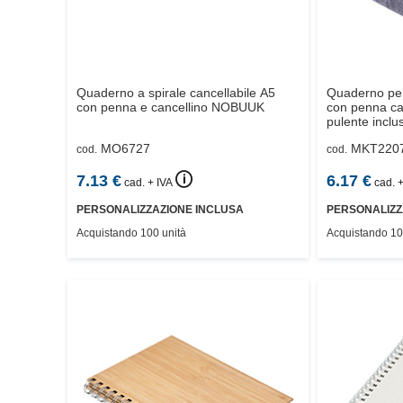
Quaderno a spirale cancellabile A5
Quaderno per
con penna e cancellino
NOBUUK
con penna ca
pulente inclus
MO6727
MKT220
cod.
cod.
🛈
7.13
€
6.17
€
cad. + IVA
cad. +
PERSONALIZZAZIONE INCLUSA
PERSONALIZZ
Acquistando 100 unità
Acquistando 10