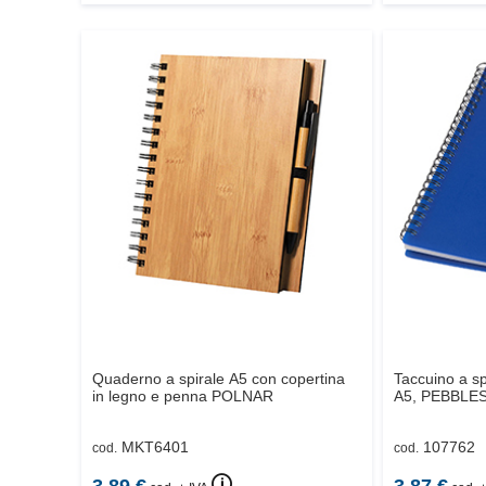
Quaderno a spirale A5 con copertina
Taccuino a sp
in legno e penna
POLNAR
A5,
PEBBLE
MKT6401
107762
cod.
cod.
🛈
3.89
€
3.87
€