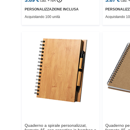
cad. + IVA
cad. +
PERSONALIZZAZIONE INCLUSA
PERSONALIZZ
Acquistando 100 unità
Acquistando 10
Quaderno a spirale personalizzat,
Quaderno pers
formato A5, con copertina in bamboo e
formato A5, c