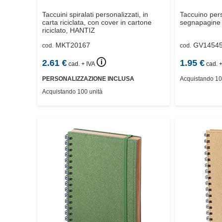
Taccuini spiralati personalizzati, in
Taccuino pers
carta riciclata, con cover in cartone
segnapagine 
riciclato,
HANTIZ
MKT20167
GV1454
cod.
cod.
🛈
2.61
€
1.95
€
cad. + IVA
cad. +
PERSONALIZZAZIONE INCLUSA
Acquistando 10
Acquistando 100 unità