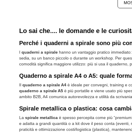
MOS
Lo sai che.... le domande e le curiosi
Perché i quaderni a spirale sono più com
I
quaderni a spirale
hanno un vantaggio pratico immediato:
sedia, su un banco piccolo o durante un workshop. Per ques
comodità significa maggiore utilizzo: più si usa il quaderno, p
Quaderno a spirale A4 o A5: quale forma
Il
quaderno a spirale A4
è ideale per convegni, training e con
quaderno a spirale A5
è più portatile e viene usato più spe
ambito B2B, A4 comunica autorevolezza e utilità da scrivania; 
Spirale metallica o plastica: cosa cambi
La
spirale metallica
è spesso percepita come più “premium” e
e adatta a grandi quantità o a kit dove il peso conta (eventi, 
praticità e ottimizzazione costi/logistica (plastica), mantene