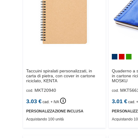
Taccuini spiralati personalizzati, in
Quaderno a s
carta di pietra, con cover in cartone
in cartone ric
riciclato,
KENTA
MOSKU
MKT20940
MKT566
cod.
cod.
🛈
3.03
€
3.01
€
cad. + IVA
cad. +
PERSONALIZZAZIONE INCLUSA
PERSONALIZZ
Acquistando 100 unità
Acquistando 10