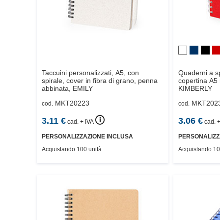
Taccuini personalizzati, A5, con
Quaderni a sp
spirale, cover in fibra di grano, penna
copertina A5 r
abbinata,
EMILY
KIMBERLY
MKT20223
MKT202
cod.
cod.
🛈
3.11
€
3.06
€
cad. + IVA
cad. +
PERSONALIZZAZIONE INCLUSA
PERSONALIZZ
Acquistando 100 unità
Acquistando 10