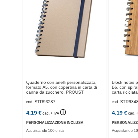
Quaderno con anelli personalizzato,
Block notes p
formato A5, con copertina in carta di
B6, con spira
canna da zucchero,
PROUST
carta riciclata
STR93287
STR934
cod.
cod.
🛈
4.19
€
4.19
€
cad. + IVA
cad. +
PERSONALIZZAZIONE INCLUSA
PERSONALIZZ
Acquistando 100 unità
Acquistando 10