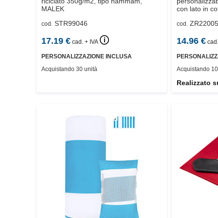
riciclato 350g/m2, tipo hammam,
personalizza
MALEK
con lato in co
stampa FullC
STR99046
ZR2200
cod.
cod.
🛈
17.19
€
14.96
€
cad. + IVA
cad.
PERSONALIZZAZIONE INCLUSA
PERSONALIZZ
Acquistando 30 unità
Acquistando 10
Realizzato s