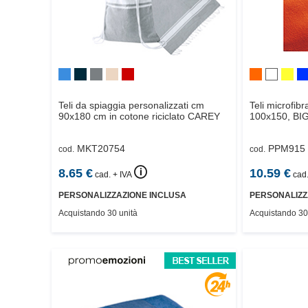
Teli da spiaggia personalizzati cm
Teli microfibr
90x180 cm in cotone riciclato
CAREY
100x150,
BI
MKT20754
PPM915
cod.
cod.
🛈
8.65
€
10.59
€
cad. + IVA
cad.
PERSONALIZZAZIONE INCLUSA
PERSONALIZZ
Acquistando 30 unità
Acquistando 30