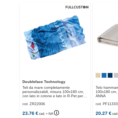
Doubleface Technology
Teli da mare completamente
Telo hammam 
personalizzabili, misura 100x180 cm,
100x180 cm, 
con lato in cotone e lato in R-Pet per
ANNA
stampa FullCustom,
MARITU
ZR22006
PF11333
cod.
cod.
🛈
23.76
€
20.27
€
cad. + IVA
cad.