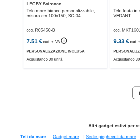
LEGBY Scirocco
Telo mare bianco personalizzabile,
Telo fouta i
misura cm 100x150,
SC-04
VEDANT
R05450-B
MKT160
cod.
cod.
🛈
7.51
€
9.33
€
cad. + IVA
cad. +
PERSONALIZZAZIONE INCLUSA
PERSONALIZZ
Acquistando 30 unità
Acquistando 30
Altri
gadget estivi
per re
Teli da mare
Gadget mare
Sedie pieghevoli da mare