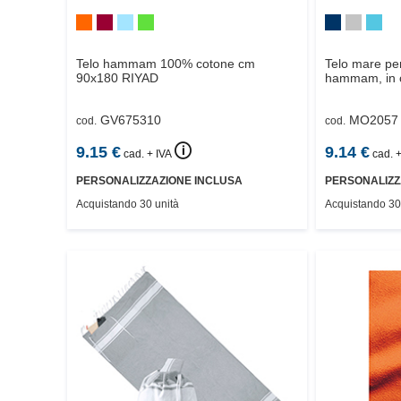
Telo hammam 100% cotone cm
Telo mare per
90x180
RIYAD
hammam, in co
GV675310
MO2057
cod.
cod.
🛈
9.15
€
9.14
€
cad. + IVA
cad. +
PERSONALIZZAZIONE INCLUSA
PERSONALIZZ
Acquistando 30 unità
Acquistando 30