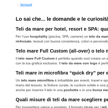
Ventagli
Lo sai che... le domande e le curiosit
Teli da mare per hotel, resort e SPA: qua
Per l’uso
hospitality
(piscina, SPA, camere) un
telo da mar
rinforzate
, tessuti con buona consistenza, colori e personali
Telo mare Full Custom (all-over) o telo
Il
telo mare Full Custom
è perfetto quando vuoi creare un ef
con la tua grafica esclusiva. Il
telo da mare con logo
è perfe
Teli mare in microfibra “quick dry” per 
Un
telo mare microfibra
è imbattibile per eventi, travel e 
mano del tessuto, le finiture curate, le cuciture solide e una 
anche per inserire il telo in una
pochette
o in una
borsa ma
Quali misure di teli da mare scegliere p
Per trasmettere valore e prestigio, il formato ideale per i
teli