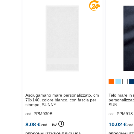
Asciugamano mare personalizzato, cm
Telo mare in 
70x140, colore bianco, con fascia per
personalizza
stampa,
SUNNY
SUN
PPM930BI
PPM918
cod.
cod.
🛈
8.08
€
10.02
€
cad. + IVA
cad.
PERSONALIZZAZIONE INCLUSA
PERSONALIZZ