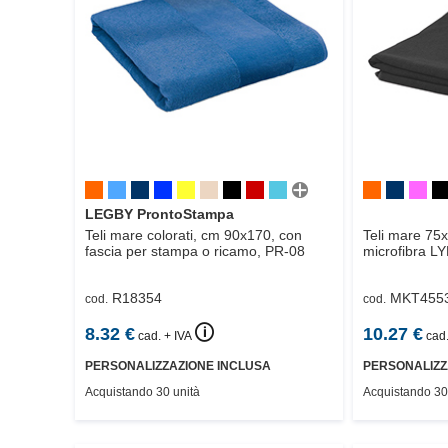
LEGBY ProntoStampa
Teli mare colorati, cm 90x170, con
Teli mare 75
fascia per stampa o ricamo,
PR-08
microfibra
LY
R18354
MKT455
cod.
cod.
🛈
8.32
€
10.27
€
cad. + IVA
cad.
PERSONALIZZAZIONE INCLUSA
PERSONALIZZ
Acquistando 30 unità
Acquistando 30