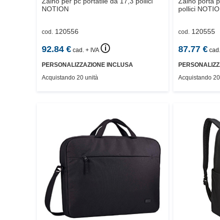
Zaino per pc portatile da 17,3 pollici
Zaino porta p
NOTION
pollici
NOTIO
120556
120555
cod.
cod.
🛈
92.84
€
87.77
€
cad. + IVA
cad.
PERSONALIZZAZIONE INCLUSA
PERSONALIZZ
Acquistando 20 unità
Acquistando 20