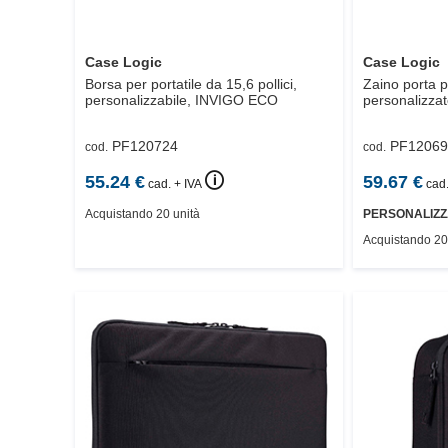
Case Logic
Case Logic
Borsa per portatile da 15,6 pollici,
Zaino porta pc
personalizzabile,
INVIGO ECO
personalizzat
PF120724
PF12069
cod.
cod.
🛈
55.24
€
59.67
€
cad. + IVA
cad.
Acquistando 20 unità
PERSONALIZZ
Acquistando 20