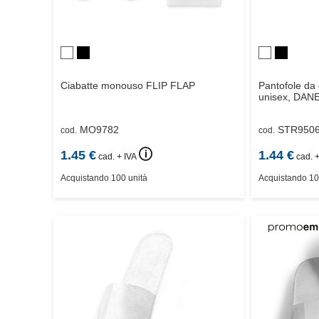
Ciabatte monouso
FLIP FLAP
Pantofole da
unisex,
DAN
MO9782
STR950
cod.
cod.
🛈
1.45
€
1.44
€
cad. + IVA
cad. +
Acquistando 100 unità
Acquistando 10