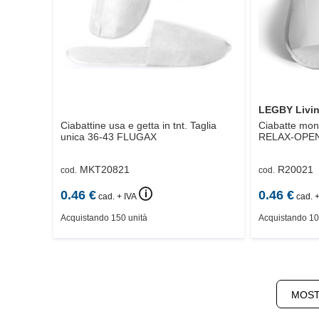
LEGBY Livi
Ciabattine usa e getta in tnt. Taglia
Ciabatte mon
unica 36-43
FLUGAX
RELAX-OPE
MKT20821
R20021
cod.
cod.
🛈
0.46
€
0.46
€
cad. + IVA
cad. +
Acquistando 150 unità
Acquistando 10
MOST