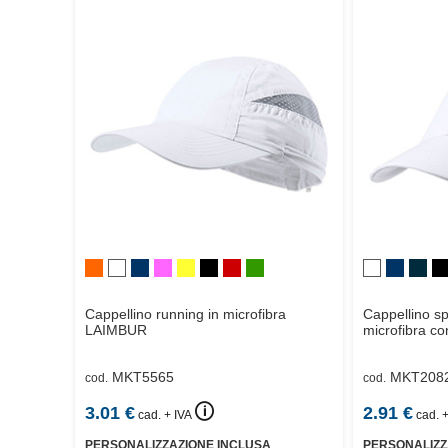
Cappellino running in microfibra
Cappellino sp
LAIMBUR
microfibra co
MKT5565
MKT208
cod.
cod.
🛈
3.01
€
2.91
€
cad. + IVA
cad. +
PERSONALIZZAZIONE INCLUSA
PERSONALIZZ