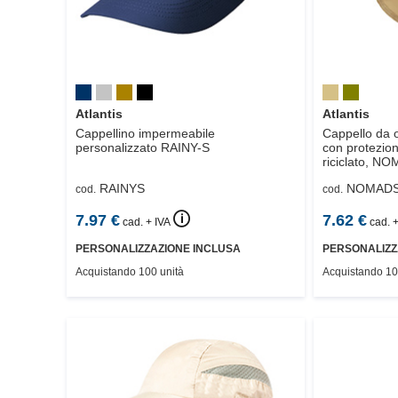
Atlantis
Atlantis
Cappellino impermeabile
Cappello da o
personalizzato
RAINY-S
con protezion
riciclato,
NOM
RAINYS
NOMAD
cod.
cod.
🛈
7.97
€
7.62
€
cad. + IVA
cad. +
PERSONALIZZAZIONE INCLUSA
PERSONALIZZ
Acquistando 100 unità
Acquistando 10