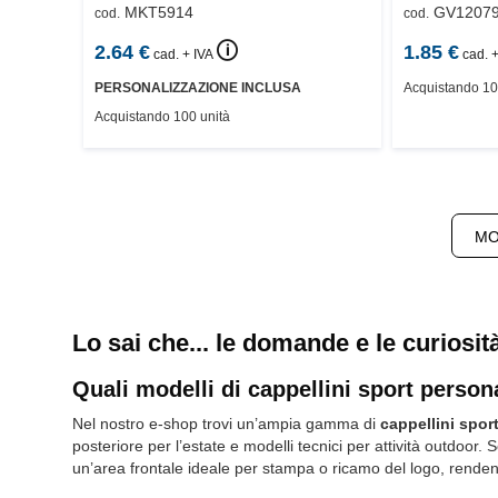
MKT5914
GV1207
cod.
cod.
🛈
2.64
€
1.85
€
cad. + IVA
cad. +
PERSONALIZZAZIONE INCLUSA
Acquistando 10
Acquistando 100 unità
MO
Lo sai che... le domande e le curiosit
Quali modelli di cappellini sport person
Nel nostro e-shop trovi un’ampia gamma di
cappellini spor
posteriore per l’estate e modelli tecnici per attività outdoor.
un’area frontale ideale per stampa o ricamo del logo, renden