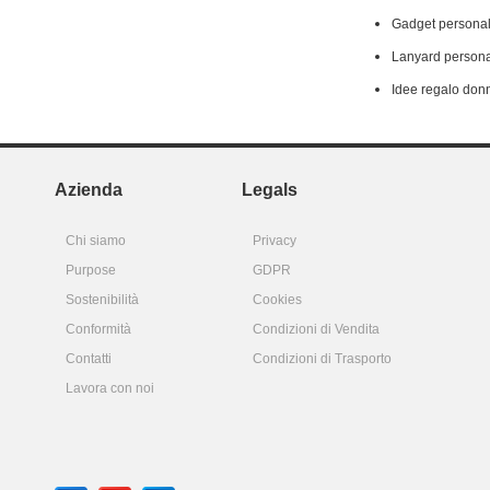
Gadget personal
Lanyard persona
Idee regalo don
Azienda
Legals
Chi siamo
Privacy
Purpose
GDPR
Sostenibilità
Cookies
Conformità
Condizioni di Vendita
Contatti
Condizioni di Trasporto
Lavora con noi