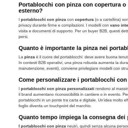
Portablocchi con pinza con copertura o
esterno?
I
portablocchi con pinza
con
copertura
(o a cartellina) so
privacy durante firme e compilazioni. I modelli con
vano int
visita e documenti di supporto. Per un buyer B2B, questi dettag
persi.
Quanto è importante la pinza nei portabl
La
pinza
è il cuore del portablocchi: deve avere buona tenuta 
In contesti B2B operativi, una pinza robusta aumenta la durat
manutenzione, eventi), conviene privilegiare modelli con str
Come personalizzare i portablocchi con 
I
portablocchi con pinza personalizzati
rendono al massimo
il brand aumentano riconoscibilità in cantiere o in evento. 
portablocchi in un ponte tra carta e digitale. Un’idea molto e
foglio diventa un touchpoint del marchio.
Quanto tempo impiega la consegna dei 
I portablocchi con pinza
neutri, quindi senza alcuna person