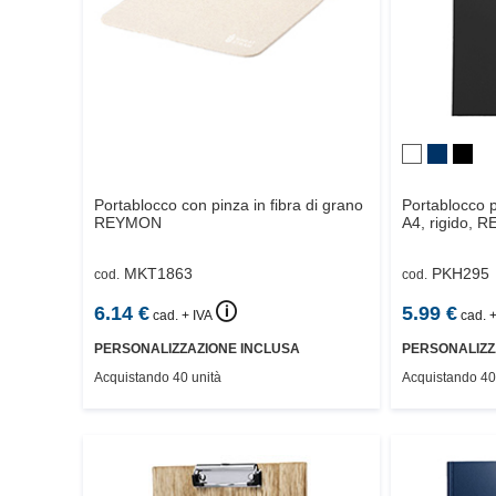
Portablocco con pinza in fibra di grano
Portablocco p
REYMON
A4, rigido,
R
MKT1863
PKH295
cod.
cod.
🛈
6.14
€
5.99
€
cad. + IVA
cad. +
PERSONALIZZAZIONE INCLUSA
PERSONALIZZ
Acquistando 40 unità
Acquistando 40