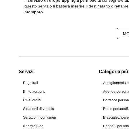
Il
servizio di dropshipping
ti permette di consegnare
ab
questo servizio ti basterà inserire il destinatario direttam
stampato
.
MO
Servizi
Categorie più 
Registrati
Abbigliamento p
Il mio account
Agende personal
I miei ordini
Borracce person
Strumenti di vendita
Borse personali
Servizio importazioni
Braccialetti pers
Il nostro Blog
Cappelli persona