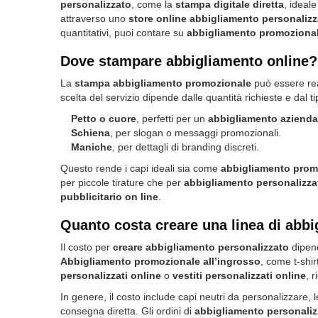
personalizzato
, come la
stampa digitale diretta
, ideal
attraverso uno
store online abbigliamento personalizz
quantitativi, puoi contare su
abbigliamento promozional
Dove stampare abbigliamento online? I
La
stampa abbigliamento promozionale
può essere real
scelta del servizio dipende dalle quantità richieste e dal t
Petto o cuore
, perfetti per un
abbigliamento azienda
Schiena
, per slogan o messaggi promozionali.
Maniche
, per dettagli di branding discreti.
Questo rende i capi ideali sia come
abbigliamento prom
per piccole tirature che per
abbigliamento personalizzat
pubblicitario on line
.
Quanto costa creare una linea di abb
Il costo per
creare abbigliamento personalizzato
dipende
Abbigliamento promozionale all’ingrosso
, come t-shi
personalizzati online
o
vestiti personalizzati online
, 
In genere, il costo include capi neutri da personalizzare,
consegna diretta. Gli ordini di
abbigliamento personaliz