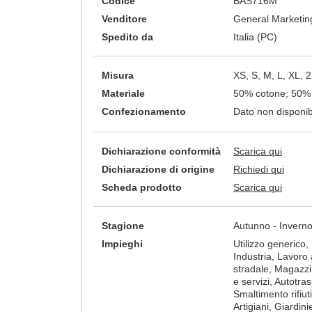
Codice
BAS716M
Venditore
General Marketing
Spedito da
Italia (PC)
Misura
XS, S, M, L, XL, 
Materiale
50% cotone; 50% 
Confezionamento
Dato non disponib
Dichiarazione conformità
Scarica qui
Dichiarazione di origine
Richiedi qui
Scheda prodotto
Scarica qui
Stagione
Autunno - Invern
Impieghi
Utilizzo generico, Ed
Industria, Lavoro 
stradale, Magazzini
e servizi, Autotras
Smaltimento rifiuti,
Artigiani, Giardini