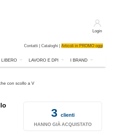
Login
Contatti
|
Cataloghi
|
Articoli in PROMO oggi
 LIBERO
LAVORO E DPI
I BRAND
he con scollo a V
lo
3
clienti
HANNO GIÀ ACQUISTATO