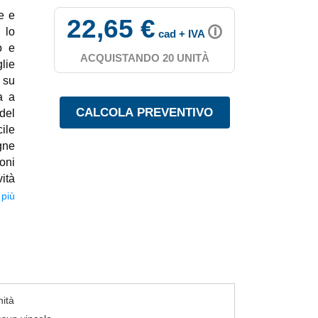
e e
22,65 €
🛈
 lo
cad + IVA
o e
ACQUISTANDO 20 UNITÀ
lie
 su
a a
del
ile
gne
oni
ità
 da
 più
tà,
 40
nità