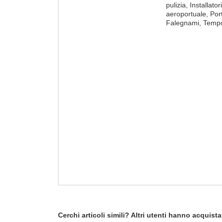
pulizia, Installat
aeroportuale, Port
Falegnami, Tempo
Cerchi articoli simili? Altri utenti hanno acquis