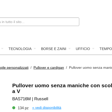
TECNOLOGIA
BORSE E ZAINI
UFFICIO
TEMPO
pile personalizzati
/
Pullover e cardigan
/ Pullover uomo senza manic
Pullover uomo senza maniche con scol
a V
BAS716M | Russell
« vedi disponibilità
134 pz