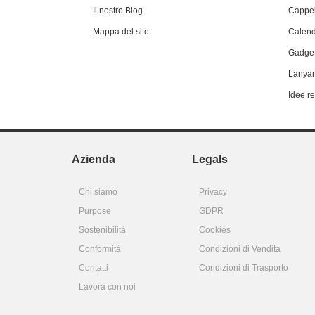
Il nostro Blog
Cappel
Mappa del sito
Calend
Gadget
Lanyar
Idee r
Azienda
Legals
Chi siamo
Privacy
Purpose
GDPR
Sostenibilità
Cookies
Conformità
Condizioni di Vendita
Contatti
Condizioni di Trasporto
Lavora con noi