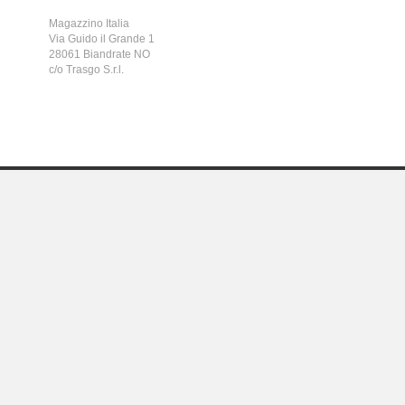
Magazzino Italia
Via Guido il Grande 1
28061 Biandrate NO
c/o Trasgo S.r.l.