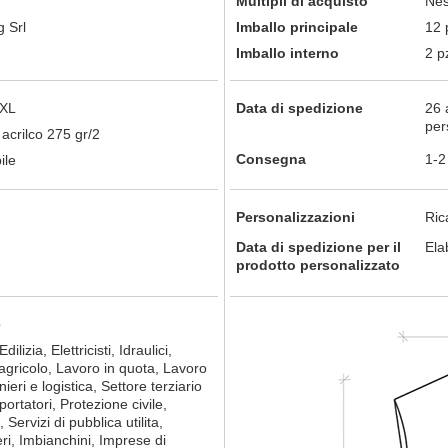
Multipli di acquisto
Nes
 Srl
Imballo principale
12 
Imballo interno
2 p
2XL
Data di spedizione
26 
per
acrilco 275 gr/2
Consegna
1-2
ile
Personalizzazioni
Ric
Data di spedizione per il
Ela
prodotto personalizzato
o
ilizia, Elettricisti, Idraulici,
agricolo, Lavoro in quota, Lavoro
eri e logistica, Settore terziario
portatori, Protezione civile,
 Servizi di pubblica utilita,
eri, Imbianchini, Imprese di