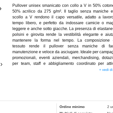
Pullover unisex smanicato con collo a V in 50% coton
›
50% acrilico da 275 g/m². Il taglio senza maniche e
scollo a V rendono il capo versatile, adatto a lavor
tempo libero, e perfetto da indossare camicie o mag
leggere e anche sotto giacche. La presenza di elastane
polsini e girovita rende la vestibilità elegante e aiut
mantenere la forma nel tempo. La composizione 
tessuto rende il pullover senza maniche di fac
manutenzione e veloce da asciugare. Ideale per campa
promozionali, eventi aziendali, merchandising, dotazi
›
per team, staff e abbigliamento coordinato per attiv
professionali e tempo libero. Un pullover smanicato
+ vedi di
uomo e da donna personalizzabile che unisce pratici
immagine curata e buona visibilità del brand. Lavabile a
gradi.
Ordine minimo
2 u