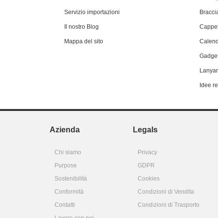
Servizio importazioni
Braccia
Il nostro Blog
Cappel
Mappa del sito
Calend
Gadget
Lanyar
Idee r
Azienda
Legals
Chi siamo
Privacy
Purpose
GDPR
Sostenibilità
Cookies
Conformità
Condizioni di Vendita
Contatti
Condizioni di Trasporto