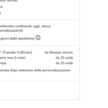
sun vincolo
pz
z
settembre (ordinando oggi, senza
sonalizzazione)
🛈
 giorni dalla spedizione
 (Transfer FullColor)
da Nessun vincolo
amo max 3 colori
da 10 unità
ampa
da 10 unità
borata dopo selezione della personalizzazione