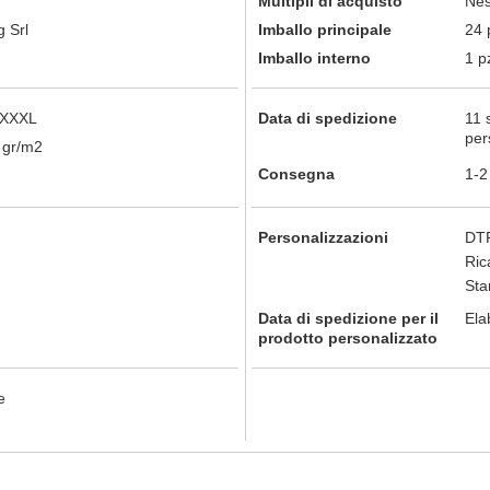
Multipli di acquisto
Nes
 Srl
Imballo principale
24 
Imballo interno
1 p
, XXXL
Data di spedizione
11 
per
 gr/m2
Consegna
1-2
Personalizzazioni
DTF
Ric
St
Data di spedizione per il
Ela
prodotto personalizzato
e