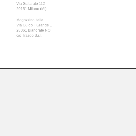
Via Gallarate 112
20151 Milano (MI)
Magazzino Italia
Via Guido il Grande 1
28061 Biandrate NO
c/o Trasgo S.r.l.