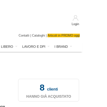
Login
Contatti
|
Cataloghi
|
Articoli in PROMO oggi
 LIBERO
LAVORO E DPI
I BRAND
8
clienti
HANNO GIÀ ACQUISTATO
one