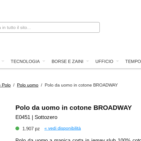
TECNOLOGIA
BORSE E ZAINI
UFFICIO
TEMPO
e Polo
/
Polo uomo
/ Polo da uomo in cotone BROADWAY
Polo da uomo in cotone BROADWAY
E0451 | Sottozero
« vedi disponibilità
1.907 pz
Polo da uomo a manica corta in jersey slub 100% cot