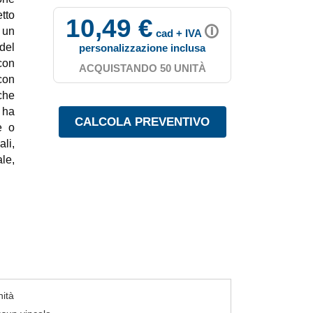
tto
10,49 €
🛈
 un
cad + IVA
del
personalizzazione inclusa
con
ACQUISTANDO 50 UNITÀ
 con
che
 ha
e o
li,
le,
nità