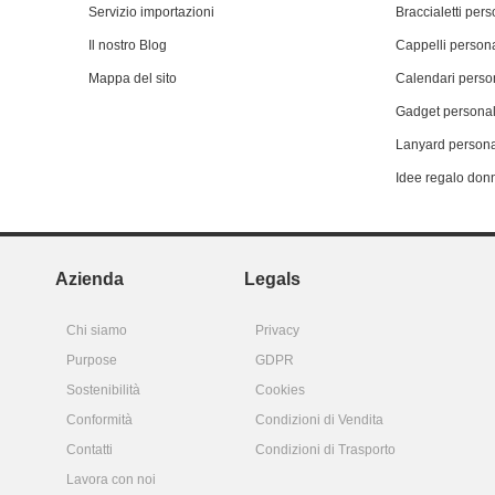
Servizio importazioni
Braccialetti pers
Il nostro Blog
Cappelli persona
Mappa del sito
Calendari person
Gadget personal
Lanyard persona
Idee regalo don
Azienda
Legals
Chi siamo
Privacy
Purpose
GDPR
Sostenibilità
Cookies
Conformità
Condizioni di Vendita
Contatti
Condizioni di Trasporto
Lavora con noi