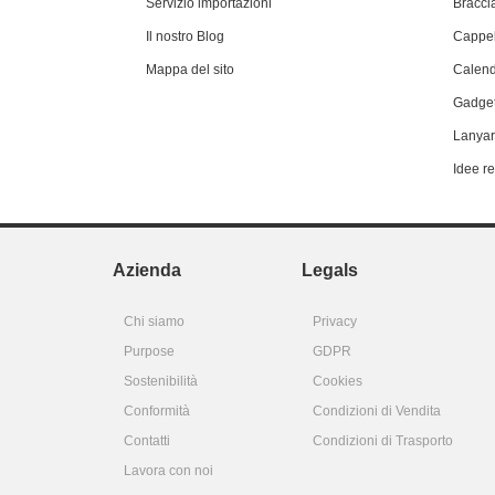
Servizio importazioni
Braccia
Il nostro Blog
Cappel
Mappa del sito
Calend
Gadget
Lanyar
Idee r
Azienda
Legals
Chi siamo
Privacy
Purpose
GDPR
Sostenibilità
Cookies
Conformità
Condizioni di Vendita
Contatti
Condizioni di Trasporto
Lavora con noi