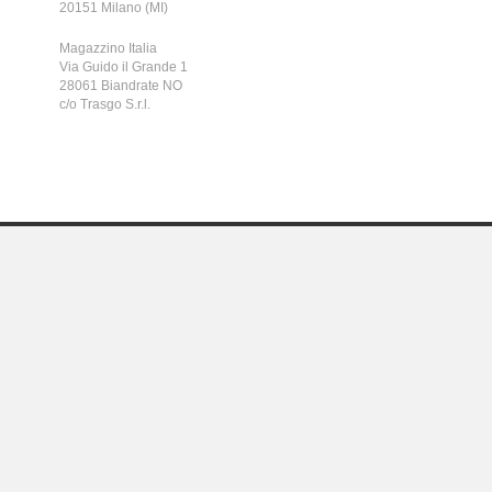
20151 Milano (MI)
Magazzino Italia
Via Guido il Grande 1
28061 Biandrate NO
c/o Trasgo S.r.l.