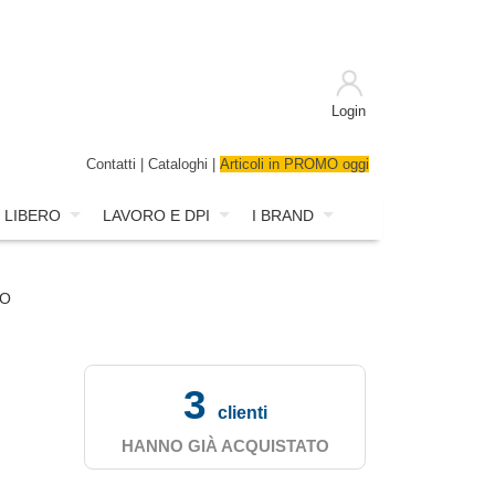
Login
Contatti
|
Cataloghi
|
Articoli in PROMO oggi
 LIBERO
LAVORO E DPI
I BRAND
NO
3
clienti
HANNO GIÀ ACQUISTATO