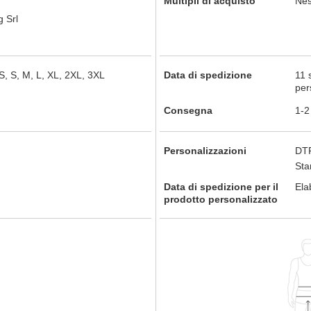
Multipli di acquisto
Nes
 Srl
, S, M, L, XL, 2XL, 3XL
Data di spedizione
11 
per
Consegna
1-2
Personalizzazioni
DTF
St
Data di spedizione per il
Ela
prodotto personalizzato