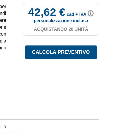
per
42,62 €
🛈
ndi
cad + IVA
dare
personalizzazione inclusa
one
ACQUISTANDO 20 UNITÀ
con
pia
ogo
nità