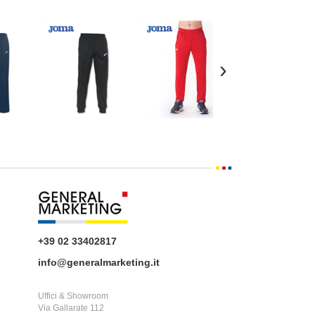
›
+39 02 33402817
info@generalmarketing.it
Uffici & Showroom
Via Gallarate 112