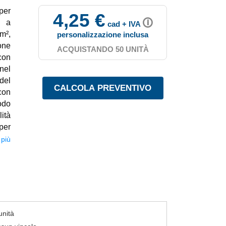
per
4,25 €
🛈
e a
cad + IVA
m²,
personalizzazione inclusa
one
ACQUISTANDO 50 UNITÀ
con
nel
del
con
odo
ità
per
zata
 più
unità