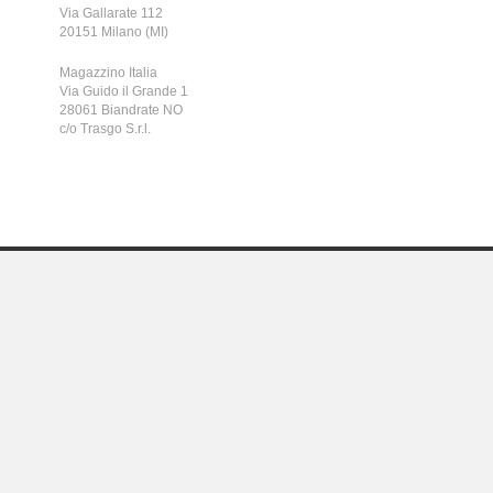
Via Gallarate 112
20151 Milano (MI)
Magazzino Italia
Via Guido il Grande 1
28061 Biandrate NO
c/o Trasgo S.r.l.