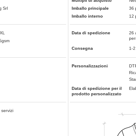
Multipli di acquisto
Nes
 Srl
Imballo principale
36 
Imballo interno
12 
2XL
Data di spedizione
26 
per
65gsm
Consegna
1-2
Personalizzazioni
DTF
Ric
St
Data di spedizione per il
Ela
prodotto personalizzato
 servizi