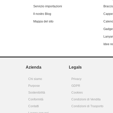
Servizio importazioni
Braccia
Il nostro Blog
Cappel
Mappa del sito
Calend
Gadget
Lanyar
Idee r
Azienda
Legals
Chi siamo
Privacy
Purpose
GDPR
Sostenibilità
Cookies
Conformità
Condizioni di Vendita
Contatti
Condizioni di Trasporto