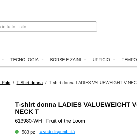
TECNOLOGIA
BORSE E ZAINI
UFFICIO
TEMPO
e Polo
/
T Shirt donna
/ T-shirt donna LADIES VALUEWEIGHT V-NEC
T-shirt donna LADIES VALUEWEIGHT V
NECK T
613980-WH | Fruit of the Loom
« vedi disponibilità
583 pz