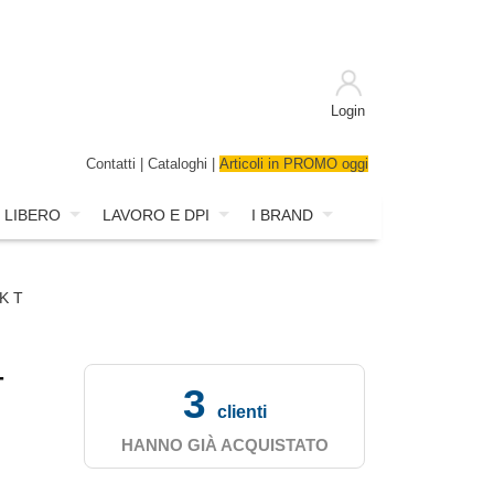
Login
Contatti
|
Cataloghi
|
Articoli in PROMO oggi
 LIBERO
LAVORO E DPI
I BRAND
K T
-
3
clienti
HANNO GIÀ ACQUISTATO