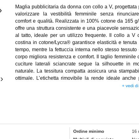
Maglia pubblicitaria da donna con collo a V, progettata 
›
valorizzare la vestibilità femminile senza rinunciar
comfort e qualità. Realizzata in 100% cotone da 165 g/
offre una struttura consistente e una piacevole sensazi
al tatto, ideale per un utilizzo frequente. Il collo a V 
costina in cotone/Lycra® garantisce elasticità e tenuta 
tempo, mentre la fettuccia interna nello stesso tessuto 
corpo migliora resistenza e comfort. Il taglio femminile 
cuciture laterali sciancrate segue la silhouette in m
naturale. La tessitura compatta assicura una stampabil
›
ottimale. L’etichetta rimovibile la rende ideale anche 
progetti di private label. Perfetta come t-shirt personaliz
+ vedi di
per eventi, fiere, staff aziendali. Lavabile fino a 40°C.
Ordine minimo
16 