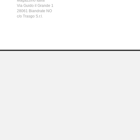
Magazzino Italia
Via Guido il Grande 1
28061 Biandrate NO
c/o Trasgo S.r.l.