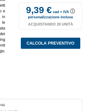
tti
9,39 €
🛈
o e
cad + IVA
 in
personalizzazione inclusa
 le
ACQUISTANDO 20 UNITÀ
ata
dei
ing
nti
go.
nità