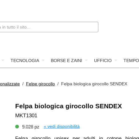
TECNOLOGIA
BORSE E ZAINI
UFFICIO
TEMPO
onalizzate
/
Felpe girocollo
/ Felpa biologica girocollo SENDEX
Felpa biologica girocollo SENDEX
MKT1301
« vedi disponibilità
9.028 pz
Felpa girocollo unisex per adulti in cotone biolog