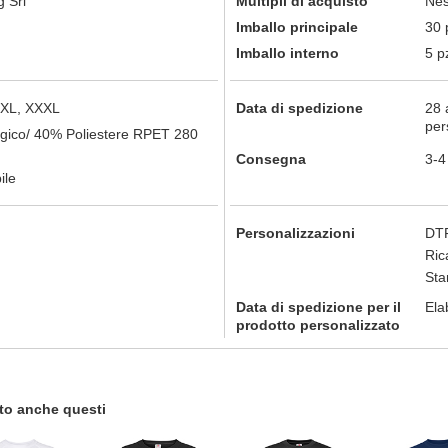
 Srl
Multipli di acquisto
Nes
Imballo principale
30 
Imballo interno
5 p
 XXL, XXXL
Data di spedizione
28 
per
gico/ 40% Poliestere RPET 280
Consegna
3-4
ile
Personalizzazioni
DTF
Ric
St
Data di spedizione per il
Ela
prodotto personalizzato
tato anche questi