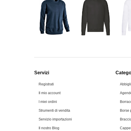
Servizi
Categor
Registrati
Abbigl
Il mio account
Agende
I miei ordini
Borrac
Strumenti di vendita
Borse 
Servizio importazioni
Braccia
Il nostro Blog
Cappel