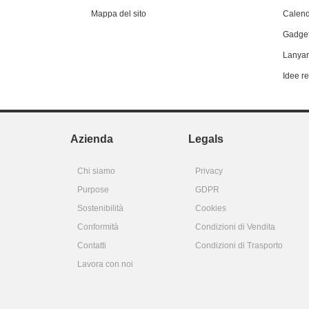
Mappa del sito
Calend
Gadget
Lanyar
Idee r
Azienda
Legals
Chi siamo
Privacy
Purpose
GDPR
Sostenibilità
Cookies
Conformità
Condizioni di Vendita
Contatti
Condizioni di Trasporto
Lavora con noi