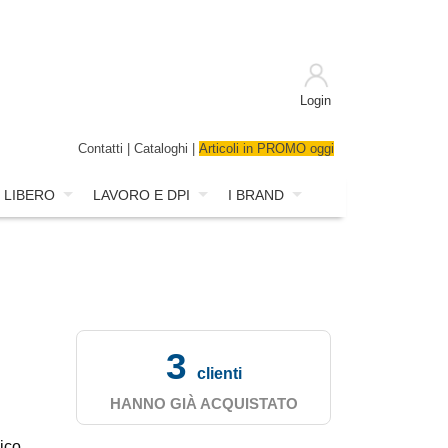
Login
Contatti
|
Cataloghi
|
Articoli in PROMO oggi
 LIBERO
LAVORO E DPI
I BRAND
3
clienti
HANNO GIÀ ACQUISTATO
ico