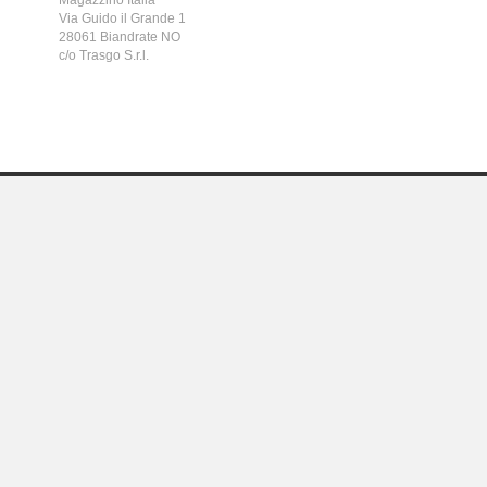
Magazzino Italia
Via Guido il Grande 1
28061 Biandrate NO
c/o Trasgo S.r.l.