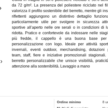
da 72 g/m². La presenza del poliestere riciclato nel fil
›
valorizza il profilo sostenibile del berretto, mentre gli ins
riflettenti aggiungono un distintivo dettaglio funziona
particolarmente utile per svolgere in sicurezza attiv
sportive all'aperto nelle ore serali o in condizioni di l
ridotta. Pratico e confortevole da indossare nelle stagi
più fredde, il cappello è una buona base per
personalizzazione con logo. Ideale per attività sport
invernali, eventi outdoor, merchandising, dotazioni 
team, staff, fiere e iniziative promozionali stagionali.
›
berretto personalizzabile che unisce visibilità, praticit
attenzione alla sostenibilità. Lavaggio a mano
Ordine minimo
8 u