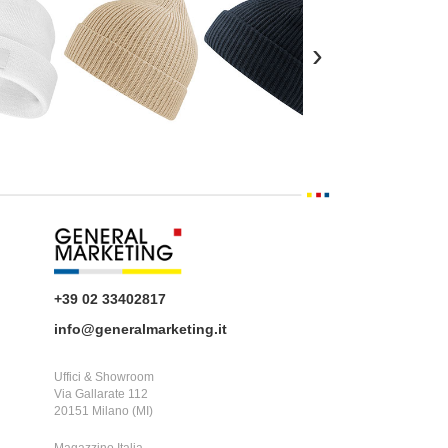
›
+39 02 33402817
info@generalmarketing.it
Uffici & Showroom
Via Gallarate 112
20151 Milano (MI)