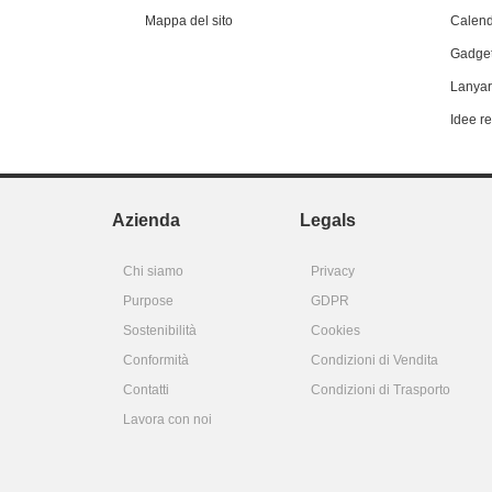
Mappa del sito
Calend
Gadget
Lanyar
Idee r
Azienda
Legals
Chi siamo
Privacy
Purpose
GDPR
Sostenibilità
Cookies
Conformità
Condizioni di Vendita
Contatti
Condizioni di Trasporto
Lavora con noi