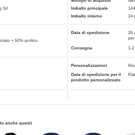
Multipli di acquisto
Nes
 Srl
Imballo principale
144
Imballo interno
24 
Data di spedizione
26 
per
iclato + 50% acrilico
Consegna
1-2
Personalizzazioni
Ric
Data di spedizione per il
Ela
prodotto personalizzato
o
tato anche questi