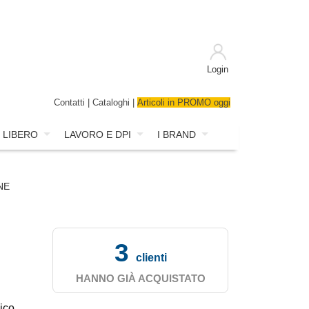
Login
Contatti
|
Cataloghi
|
Articoli in PROMO oggi
 LIBERO
LAVORO E DPI
I BRAND
INE
3
clienti
HANNO GIÀ ACQUISTATO
ico