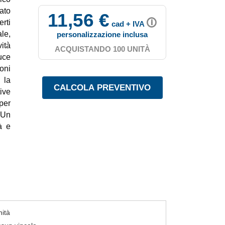
ato
11,56 €
🛈
erti
cad + IVA
le,
personalizzazione inclusa
ità
ACQUISTANDO 100 UNITÀ
uce
oni
 la
ive
per
 Un
à e
nità