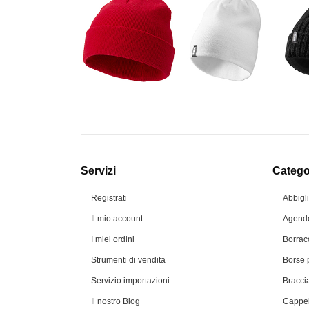
Servizi
Categor
Registrati
Abbigl
Il mio account
Agende
I miei ordini
Borrac
Strumenti di vendita
Borse 
Servizio importazioni
Braccia
Il nostro Blog
Cappel