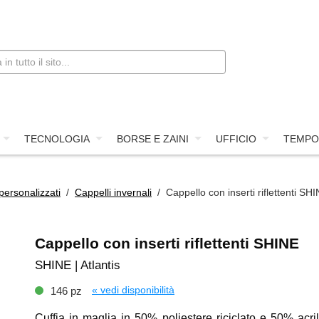
TECNOLOGIA
BORSE E ZAINI
UFFICIO
TEMPO
personalizzati
/
Cappelli invernali
/ Cappello con inserti riflettenti SH
Cappello con inserti riflettenti SHINE
SHINE | Atlantis
« vedi disponibilità
146 pz
Cuffia in maglia in 50% poliestere riciclato e 50% acril