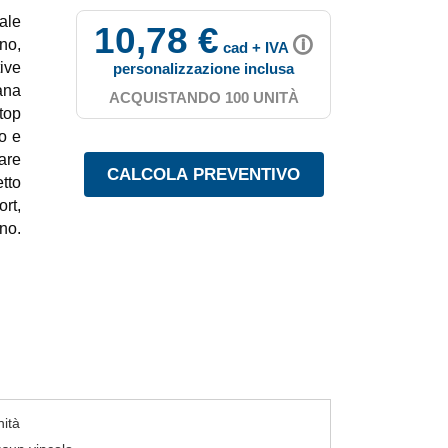
eale
10,78 €
🛈
no,
cad + IVA
tive
personalizzazione inclusa
ana
ACQUISTANDO 100 UNITÀ
 top
o e
are
tto
rt,
no.
nità