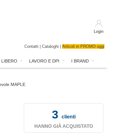
Login
Contatti
|
Cataloghi
|
Articoli in PROMO oggi
 LIBERO
LAVORO E DPI
I BRAND
rtevole MAPLE
3
clienti
HANNO GIÀ ACQUISTATO