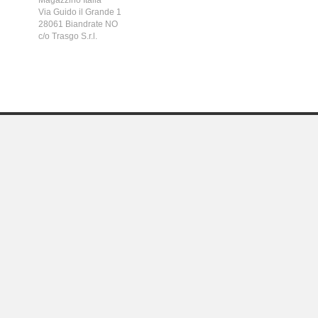
Magazzino Italia
Via Guido il Grande 1
28061 Biandrate NO
c/o Trasgo S.r.l.