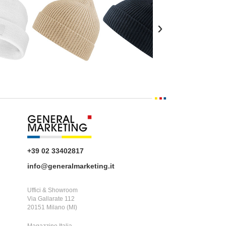
›
+39 02 33402817
info@generalmarketing.it
Uffici & Showroom
Via Gallarate 112
20151 Milano (MI)