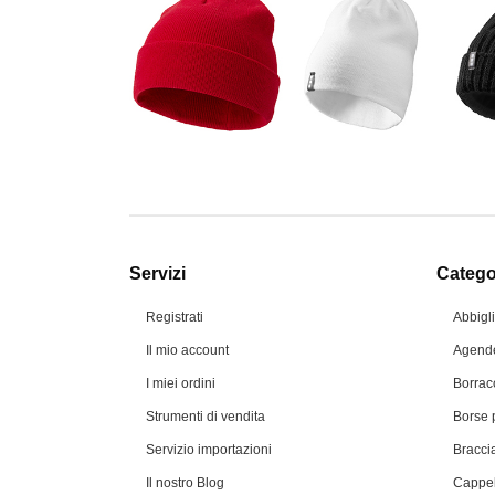
Servizi
Categor
Registrati
Abbigl
Il mio account
Agende
I miei ordini
Borrac
Strumenti di vendita
Borse 
Servizio importazioni
Braccia
Il nostro Blog
Cappel