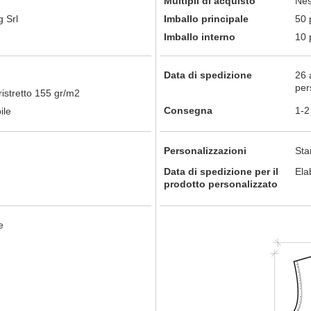
Multipli di acquisto
Nes
 Srl
Imballo principale
50 
Imballo interno
10 
Data di spedizione
26 
per
istretto 155 gr/m2
Consegna
1-2
ile
Personalizzazioni
St
Data di spedizione per il
Ela
prodotto personalizzato
e