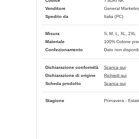
Codice
TSUATNK
Venditore
General Marketing
Spedito da
Italia (PC)
Misura
S, M, L, XL, 2XL
Materiale
100% Cotone prer
Confezionamento
Dato non disponib
Dichiarazione conformità
Scarica qui
Dichiarazione di origine
Richiedi qui
Scheda prodotto
Scarica qui
Stagione
Primavera - Estat