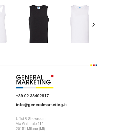
›
+39 02 33402817
info@generalmarketing.it
Uffici & Showroom
Via Gallarate 112
20151 Milano (MI)