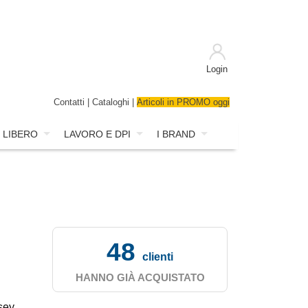
Login
Contatti
|
Cataloghi
|
Articoli in PROMO oggi
 LIBERO
LAVORO E DPI
I BRAND
48
clienti
HANNO GIÀ ACQUISTATO
sey