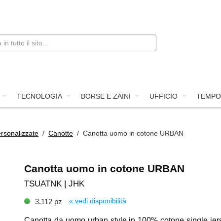
TECNOLOGIA
BORSE E ZAINI
UFFICIO
TEMPO
rsonalizzate
/
Canotte
/ Canotta uomo in cotone URBAN
Canotta uomo in cotone URBAN
TSUATNK | JHK
« vedi disponibilità
3.112 pz
Canotta da uomo urban style in 100% cotone single jer