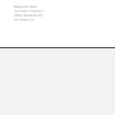
Magazzino Italia
Via Guido il Grande 1
28061 Biandrate NO
c/o Trasgo S.r.l.