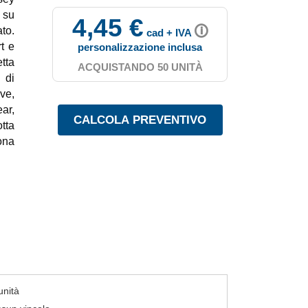
 su
4,45 €
🛈
ato.
cad + IVA
t e
personalizzazione inclusa
etta
ACQUISTANDO 50 UNITÀ
 di
ve,
ar,
tta
ona
unità