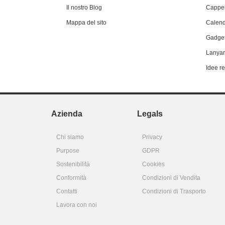
Il nostro Blog
Cappel
Mappa del sito
Calend
Gadget
Lanyar
Idee r
Azienda
Legals
Chi siamo
Privacy
Purpose
GDPR
Sostenibilità
Cookies
Conformità
Condizioni di Vendita
Contatti
Condizioni di Trasporto
Lavora con noi