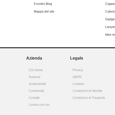
Il nostro Blog
Cappel
Mappa del sito
Calend
Gadget
Lanyar
Idee r
Azienda
Legals
Chi siamo
Privacy
Purpose
GDPR
Sostenibilità
Cookies
Conformità
Condizioni di Vendita
Contatti
Condizioni di Trasporto
Lavora con noi