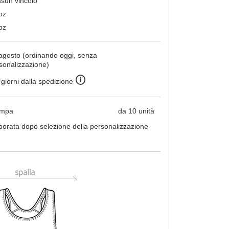
sun vincolo
pz
pz
agosto (ordinando oggi, senza
sonalizzazione)
🛈
 giorni dalla spedizione
ampa
da 10 unità
borata dopo selezione della personalizzazione