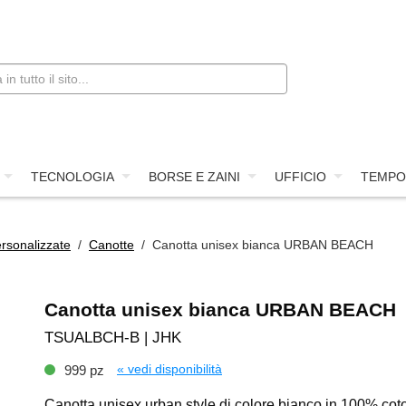
TECNOLOGIA
BORSE E ZAINI
UFFICIO
TEMPO
rsonalizzate
/
Canotte
/ Canotta unisex bianca URBAN BEACH
Canotta unisex bianca URBAN BEACH
TSUALBCH-B | JHK
« vedi disponibilità
999 pz
Canotta unisex urban style di colore bianco in 100% cot