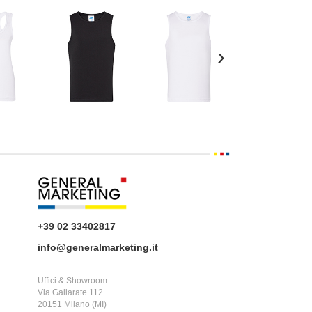
›
+39 02 33402817
info@generalmarketing.it
Uffici & Showroom
Via Gallarate 112
20151 Milano (MI)