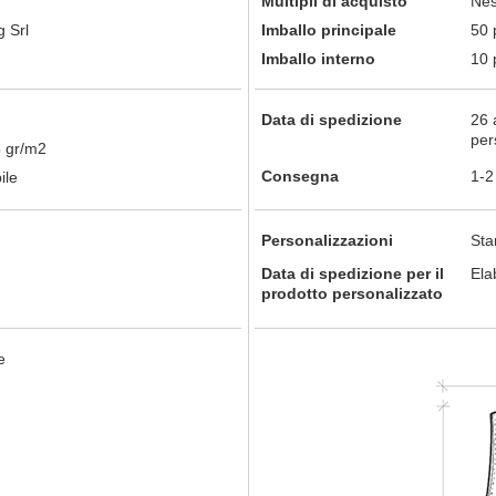
Multipli di acquisto
Nes
 Srl
Imballo principale
50 
Imballo interno
10 
Data di spedizione
26 
per
 gr/m2
Consegna
1-2
ile
Personalizzazioni
St
Data di spedizione per il
Ela
prodotto personalizzato
e