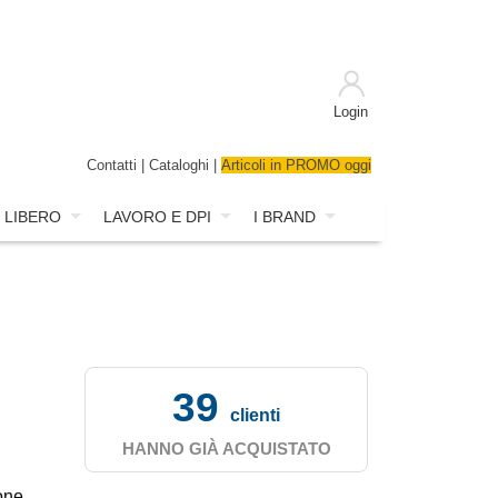
Login
Contatti
|
Cataloghi
|
Articoli in PROMO oggi
 LIBERO
LAVORO E DPI
I BRAND
39
clienti
HANNO GIÀ ACQUISTATO
one