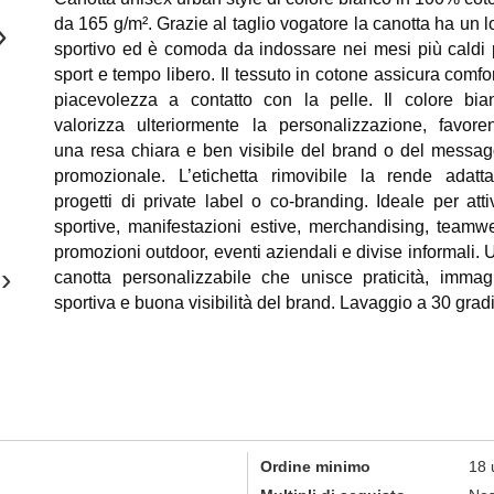
da 165 g/m². Grazie al taglio vogatore la canotta ha un l
›
sportivo ed è comoda da indossare nei mesi più caldi 
sport e tempo libero. Il tessuto in cotone assicura comfo
piacevolezza a contatto con la pelle. Il colore bia
valorizza ulteriormente la personalizzazione, favore
una resa chiara e ben visibile del brand o del messag
promozionale. L’etichetta rimovibile la rende adatt
progetti di private label o co-branding. Ideale per attiv
sportive, manifestazioni estive, merchandising, teamwe
promozioni outdoor, eventi aziendali e divise informali. 
›
canotta personalizzabile che unisce praticità, immag
sportiva e buona visibilità del brand. Lavaggio a 30 gradi
Ordine minimo
18 