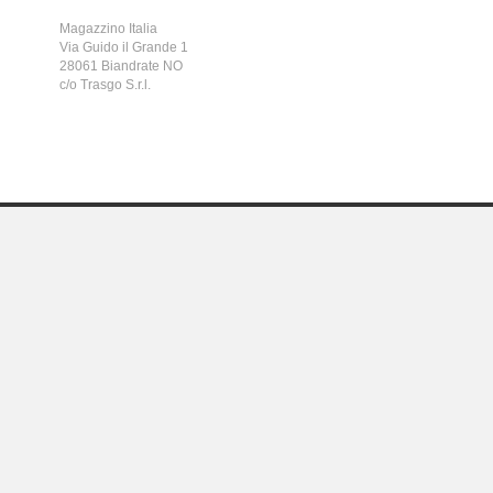
Magazzino Italia
Via Guido il Grande 1
28061 Biandrate NO
c/o Trasgo S.r.l.