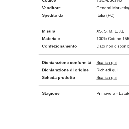
Codice
TSUALBCH-B
Venditore
General Marketing
Spedito da
Italia (PC)
Misura
XS, S, M, L, XL
Materiale
100% Cotone 155
Confezionamento
Dato non disponib
Dichiarazione conformità
Scarica qui
Dichiarazione di origine
Richiedi qui
Scheda prodotto
Scarica qui
Stagione
Primavera - Estat