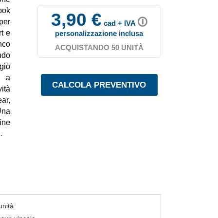
ook
3,90 €
🛈
per
cad + IVA
rt e
personalizzazione inclusa
nco
ACQUISTANDO 50 UNITÀ
ndo
gio
a a
ità
ar,
Una
ine
.
unità