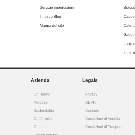
Servizio importazioni
Braccia
Il nostro Blog
Cappel
Mappa del sito
Calend
Gadget
Lanyar
Idee r
Azienda
Legals
Chi siamo
Privacy
Purpose
GDPR
Sostenibilità
Cookies
Conformità
Condizioni di Vendita
Contatti
Condizioni di Trasporto