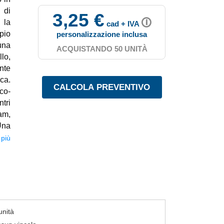
 di
3,25 €
🛈
 la
cad + IVA
ppio
personalizzazione inclusa
una
ACQUISTANDO 50 UNITÀ
lo,
nte
ca.
 co-
tri
am,
Una
ona
 più
unità