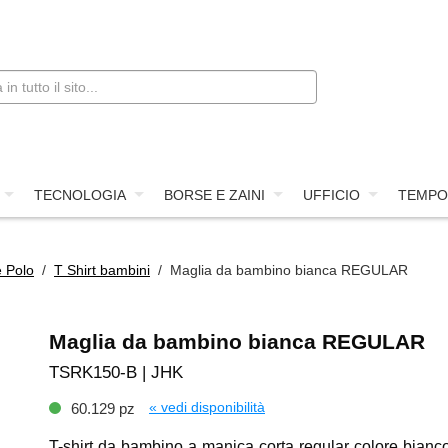
TECNOLOGIA
BORSE E ZAINI
UFFICIO
TEMPO
e Polo
/
T Shirt bambini
/ Maglia da bambino bianca REGULAR
Maglia da bambino bianca REGULAR
TSRK150-B | JHK
« vedi disponibilità
60.129 pz
T-shirt da bambino a manica corta regular colore bianco