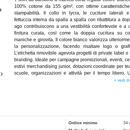
100% cotone da 155 g/m², con ottime caratteristiche
›
stampabilità. Il collo in lycra, le cuciture laterali e
fettuccia interna da spalla a spalla con ribattitura a do
ago contribuiscono a una vestibilità confortevole e a 
finitura curata, così come la doppia cucitura su col
maniche e girovita. Il colore bianco valorizza ulteriorme
la personalizzazione, facendo risaltare logo o grafi
L’etichetta rimovibile agevola progetti di private label o
branding. Ideale per campagne promozionali, eventi, cen
estivi merchandising junior, dotazioni coordinate per te
›
scuole, organizzazioni e attività per il tempo libero. 
maglietta personalizzabile che unisce comfort, bu
+ vedi di
stampabilità e visibilità del brand. Lavabile a 30 gradi.
Ordine minimo
34 