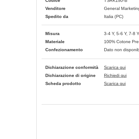
Codice
TSRK150-B
Venditore
General Marketing
Spedito da
Italia (PC)
Misura
3-4 Y, 5-6 Y, 7-8 
Materiale
100% Cotone Prer
Confezionamento
Dato non disponib
Dichiarazione conformità
Scarica qui
Dichiarazione di origine
Richiedi qui
Scheda prodotto
Scarica qui