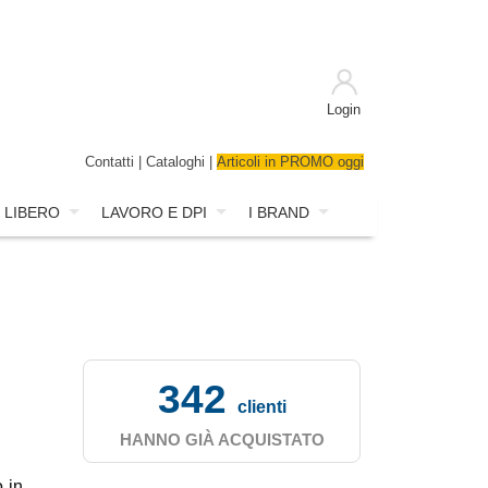
Login
Contatti
|
Cataloghi
|
Articoli in PROMO oggi
 LIBERO
LAVORO E DPI
I BRAND
342
clienti
HANNO GIÀ ACQUISTATO
 in