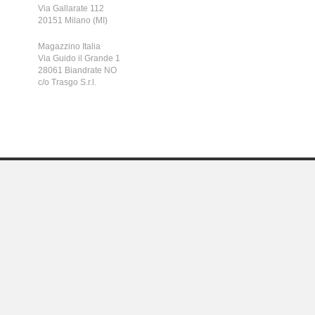
Via Gallarate 112
20151 Milano (MI)
Magazzino Italia
Via Guido il Grande 1
28061 Biandrate NO
c/o Trasgo S.r.l.