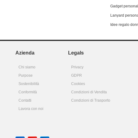
Gadget personal
Lanyard persona
Idee regalo don
Azienda
Legals
Chi siamo
Privacy
Purpose
GDPR
Sostenibilità
Cookies
Conformità
Condizioni di Vendita
Contatti
Condizioni di Trasporto
Lavora con noi