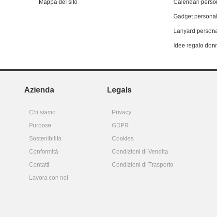
Mappa del sito
Calendari person
Gadget personal
Lanyard persona
Idee regalo don
Azienda
Legals
Chi siamo
Privacy
Purpose
GDPR
Sostenibilità
Cookies
Conformità
Condizioni di Vendita
Contatti
Condizioni di Trasporto
Lavora con noi