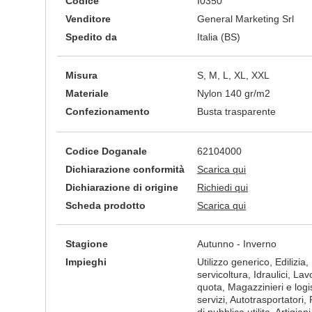
Codice
I0350
Venditore
General Marketing Srl
Spedito da
Italia (BS)
Misura
S, M, L, XL, XXL
Materiale
Nylon 140 gr/m2
Confezionamento
Busta trasparente
Codice Doganale
62104000
Dichiarazione conformità
Scarica qui
Dichiarazione di origine
Richiedi qui
Scheda prodotto
Scarica qui
Stagione
Autunno - Inverno
Impieghi
Utilizzo generico, Edilizia, 
servicoltura, Idraulici, La
quota, Magazzinieri e logis
servizi, Autotrasportatori, 