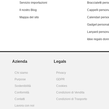
Servizio importazioni
Braccialetti pers
Il nostro Blog
Cappelli persona
Mappa del sito
Calendari person
Gadget personal
Lanyard persona
Idee regalo don
Azienda
Legals
Chi siamo
Privacy
Purpose
GDPR
Sostenibilità
Cookies
Conformità
Condizioni di Vendita
Contatti
Condizioni di Trasporto
Lavora con noi