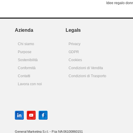
Idee regalo don
Azienda
Legals
Chi siamo
Privacy
Purpose
GDPR
Sostenibilità
Cookies
Conformità
Condizioni di Vendita
Contatti
Condizioni di Trasporto
Lavora con noi
General Marketing S.r.l. - P.ta IVA 06100860151