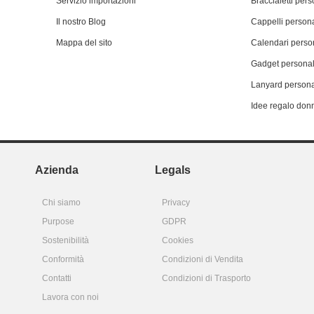
Servizio importazioni
Braccialetti pers
Il nostro Blog
Cappelli persona
Mappa del sito
Calendari person
Gadget personal
Lanyard persona
Idee regalo don
Azienda
Legals
Chi siamo
Privacy
Purpose
GDPR
Sostenibilità
Cookies
Conformità
Condizioni di Vendita
Contatti
Condizioni di Trasporto
Lavora con noi